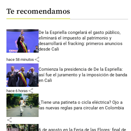
Te recomendamos
De la Espriella congelará el gasto público,
eliminará el impuesto al patrimonio y
desarrollará el fracking: primeros anuncios
desde Cali
share
hace 58 minutos
Comienza la presidencia de De la Espriella:
así fue el juramento y la imposición de banda
en Cali
share
hace 6 horas
¿Tiene una patineta o cicla eléctrica? Ojo a
las nuevas reglas para circular en Colombia
share
6 de agosto en la Feria de las Flores: final de