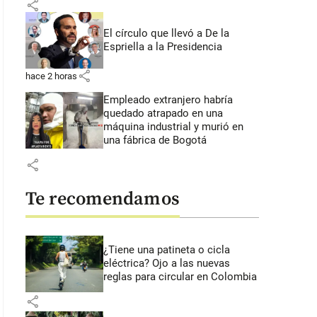
share
El círculo que llevó a De la
Espriella a la Presidencia
share
hace 2 horas
Empleado extranjero habría
quedado atrapado en una
máquina industrial y murió en
una fábrica de Bogotá
share
Te recomendamos
¿Tiene una patineta o cicla
eléctrica? Ojo a las nuevas
reglas para circular en Colombia
share