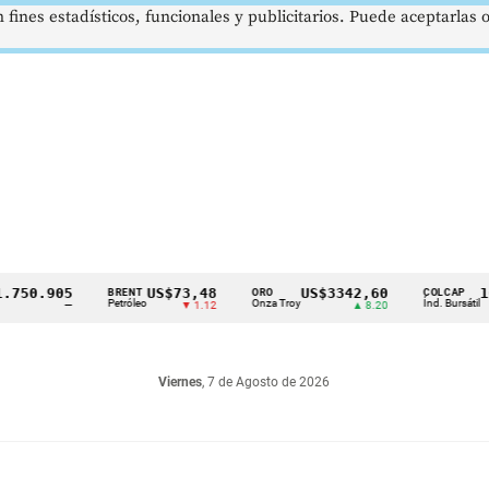
 fines estadísticos, funcionales y publicitarios. Puede aceptarlas
.905
US$73,48
US$3342,60
1621,
BRENT
ORO
COLCAP
Petróleo
Onza Troy
Índ. Bursátil
—
▼ 1.12
▲ 8.20
Viernes
, 7 de Agosto de 2026