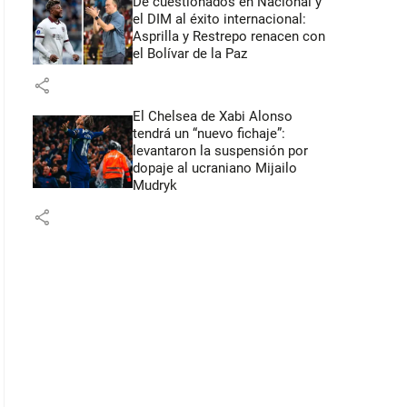
De cuestionados en Nacional y
el DIM al éxito internacional:
Asprilla y Restrepo renacen con
el Bolívar de la Paz
share
El Chelsea de Xabi Alonso
tendrá un “nuevo fichaje”:
levantaron la suspensión por
dopaje al ucraniano Mijailo
Mudryk
share