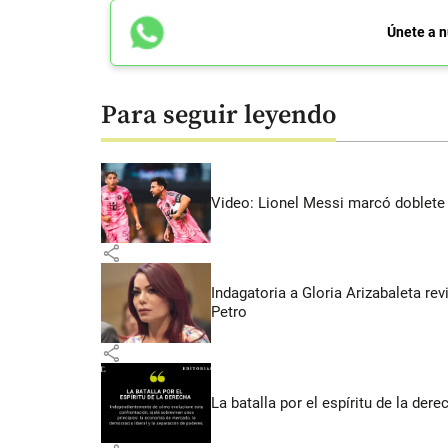
Únete a n
Para seguir leyendo
Video: Lionel Messi marcó doblete 
share
Indagatoria a Gloria Arizabaleta re
Petro
share
La batalla por el espíritu de la dere