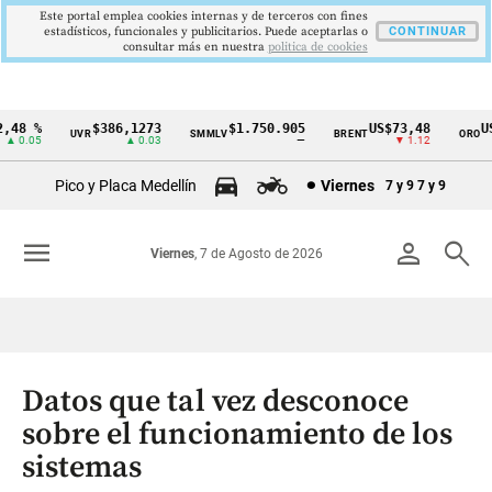
Este portal emplea cookies internas y de terceros con fines
estadísticos, funcionales y publicitarios. Puede aceptarlas o
CONTINUAR
consultar más en nuestra
politica de cookies
48 %
$386,1273
$1.750.905
US$73,48
US$
UVR
SMMLV
BRENT
ORO
Cintillo
 0.05
▲ 0.03
—
▼ 1.12
de
Pico y Placa Medellín
Viernes
7 y 9
7 y 9
indicadores
económicos
menu
person
search
Viernes
, 7 de Agosto de 2026
Colombia
Datos que tal vez desconoce
sobre el funcionamiento de los
sistemas