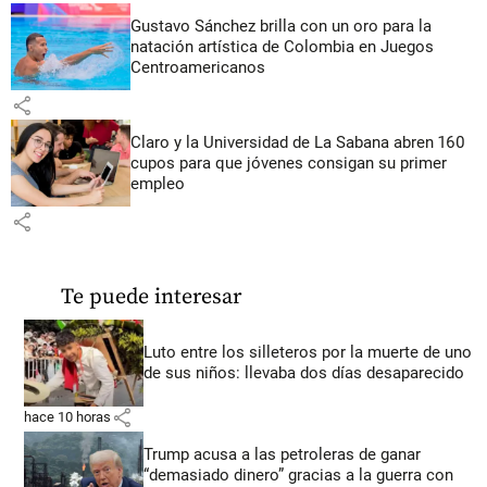
Gustavo Sánchez brilla con un oro para la
natación artística de Colombia en Juegos
Centroamericanos
share
Claro y la Universidad de La Sabana abren 160
cupos para que jóvenes consigan su primer
empleo
share
Te puede interesar
Luto entre los silleteros por la muerte de uno
de sus niños: llevaba dos días desaparecido
share
hace 10 horas
Trump acusa a las petroleras de ganar
“demasiado dinero” gracias a la guerra con