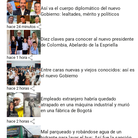
Así va el cuerpo diplomático del nuevo
Gobierno: lealtades, mérito y políticos
share
hace 24 minutos
Diez claves para conocer al nuevo presidente
de Colombia, Abelardo de la Espriella
share
hace 1 hora
Entre caras nuevas y viejos conocidos: así es
el nuevo Gobierno
share
hace 2 horas
Empleado extranjero habría quedado
atrapado en una máquina industrial y murió
en una fábrica de Bogotá
share
hace 2 horas
Mal parqueado y robándose agua de un
hidrante para lavar el bus: Así fue la sanción