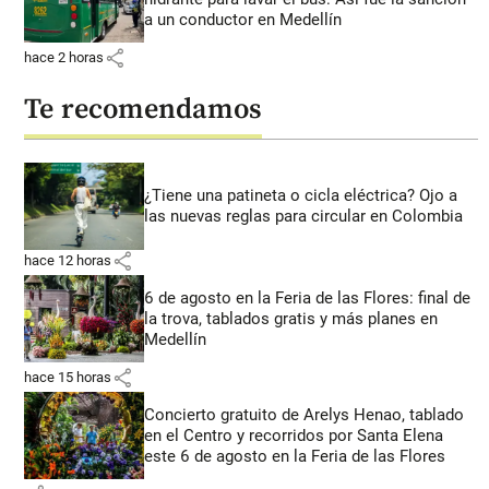
a un conductor en Medellín
share
hace 2 horas
Te recomendamos
¿Tiene una patineta o cicla eléctrica? Ojo a
las nuevas reglas para circular en Colombia
share
hace 12 horas
6 de agosto en la Feria de las Flores: final de
la trova, tablados gratis y más planes en
Medellín
share
hace 15 horas
Concierto gratuito de Arelys Henao, tablado
en el Centro y recorridos por Santa Elena
este 6 de agosto en la Feria de las Flores