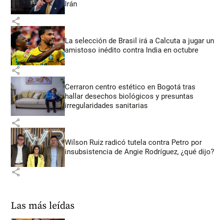
Irán
share
La selección de Brasil irá a Calcuta a jugar un
amistoso inédito contra India en octubre
share
Cerraron centro estético en Bogotá tras
hallar desechos biológicos y presuntas
irregularidades sanitarias
share
Wilson Ruiz radicó tutela contra Petro por
insubsistencia de Angie Rodríguez, ¿qué dijo?
share
Las más leídas