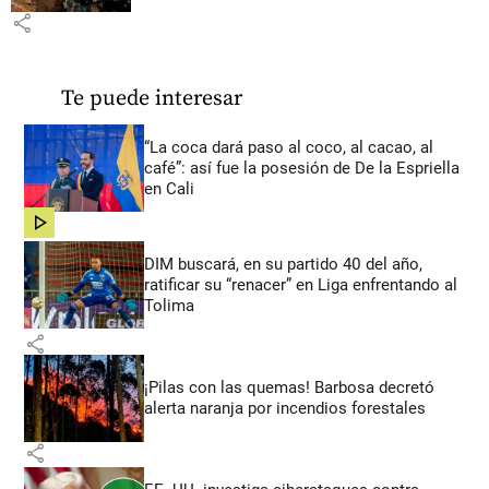
share
Te puede interesar
“La coca dará paso al coco, al cacao, al
café”: así fue la posesión de De la Espriella
en Cali
share
DIM buscará, en su partido 40 del año,
ratificar su “renacer” en Liga enfrentando al
Tolima
share
¡Pilas con las quemas! Barbosa decretó
alerta naranja por incendios forestales
share