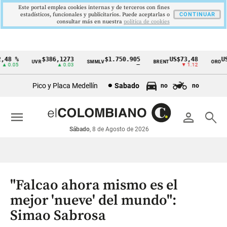
Este portal emplea cookies internas y de terceros con fines
estadísticos, funcionales y publicitarios. Puede aceptarlas o
CONTINUAR
consultar más en nuestra
politica de cookies
8 %
$386,1273
$1.750.905
US$73,48
US$
UVR
SMMLV
BRENT
ORO
Cintillo
0.05
▲ 0.03
—
▼ 1.12
de
Pico y Placa Medellín
Sabado
no
no
indicadores
económicos
menu
person
search
Colombia
Sábado
, 8 de Agosto de 2026
"Falcao ahora mismo es el
mejor 'nueve' del mundo":
Simao Sabrosa