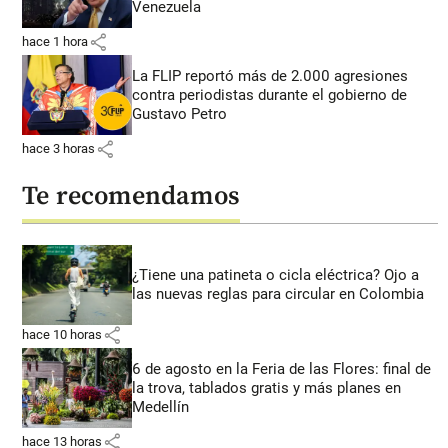
Venezuela
share
hace 1 hora
La FLIP reportó más de 2.000 agresiones
contra periodistas durante el gobierno de
Gustavo Petro
share
hace 3 horas
Te recomendamos
¿Tiene una patineta o cicla eléctrica? Ojo a
las nuevas reglas para circular en Colombia
share
hace 10 horas
6 de agosto en la Feria de las Flores: final de
la trova, tablados gratis y más planes en
Medellín
share
hace 13 horas