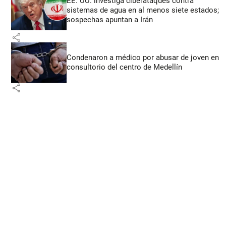
EE. UU. investiga ciberataques contra
sistemas de agua en al menos siete estados;
sospechas apuntan a Irán
share
Condenaron a médico por abusar de joven en
consultorio del centro de Medellín
share