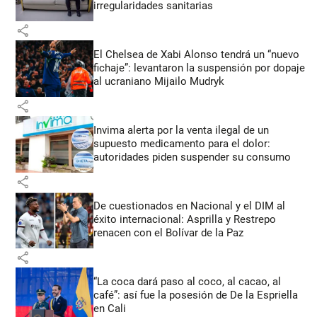
irregularidades sanitarias
share
El Chelsea de Xabi Alonso tendrá un “nuevo
fichaje”: levantaron la suspensión por dopaje
al ucraniano Mijailo Mudryk
share
Invima alerta por la venta ilegal de un
supuesto medicamento para el dolor:
autoridades piden suspender su consumo
share
De cuestionados en Nacional y el DIM al
éxito internacional: Asprilla y Restrepo
renacen con el Bolívar de la Paz
share
“La coca dará paso al coco, al cacao, al
café”: así fue la posesión de De la Espriella
en Cali