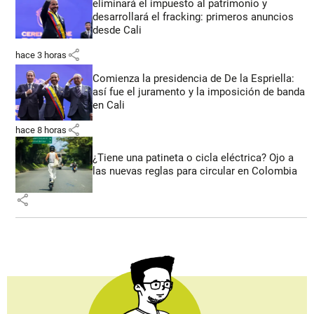
eliminará el impuesto al patrimonio y
desarrollará el fracking: primeros anuncios
desde Cali
share
hace 3 horas
Comienza la presidencia de De la Espriella:
así fue el juramento y la imposición de banda
en Cali
share
hace 8 horas
¿Tiene una patineta o cicla eléctrica? Ojo a
las nuevas reglas para circular en Colombia
share