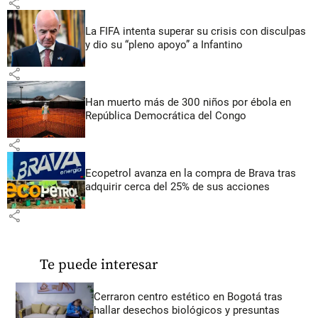
share
La FIFA intenta superar su crisis con disculpas
y dio su “pleno apoyo” a Infantino
share
Han muerto más de 300 niños por ébola en
República Democrática del Congo
share
Ecopetrol avanza en la compra de Brava tras
adquirir cerca del 25% de sus acciones
share
Te puede interesar
Cerraron centro estético en Bogotá tras
hallar desechos biológicos y presuntas