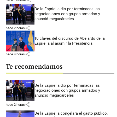
share
hace 14 horas
De la Espriella dio por terminadas las
negociaciones con grupos armados y
anunció megacárceles
share
hace 2 horas
10 claves del discurso de Abelardo de la
Espriella al asumir la Presidencia
share
hace 4 horas
Te recomendamos
De la Espriella dio por terminadas las
negociaciones con grupos armados y
anunció megacárceles
share
hace 2 horas
De la Espriella congelará el gasto público,