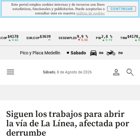
Este portal emplea cookies internas y de terceros con fines
estadísticos, funcionales y publicitarios. Puede aceptarlas o
CONTINUAR
consultar más en nuestra
politica de cookies
$4178
$3639
9,9 %
2,8 %
$4178,2
COP
EUR/COP
DESEMPLEO
PIB
TRM
Cintillo
▲ 0.42
—
▼ 0.30
▲ 0.10
▲ 0.4
de
Pico y Placa Medellín
Sabado
no
no
indicadores
económicos
menu
person
search
Sábado
, 8 de Agosto de 2026
Colombia
Siguen los trabajos para abrir
la vía de La Línea, afectada por
derrumbe