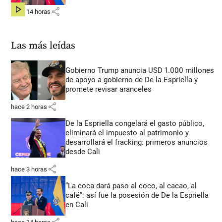
share
hace 14 horas
Las más leídas
Gobierno Trump anuncia USD 1.000 millones
de apoyo a gobierno de De la Espriella y
promete revisar aranceles
share
hace 2 horas
De la Espriella congelará el gasto público,
eliminará el impuesto al patrimonio y
desarrollará el fracking: primeros anuncios
desde Cali
share
hace 3 horas
“La coca dará paso al coco, al cacao, al
café”: así fue la posesión de De la Espriella
en Cali