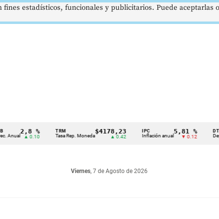
 fines estadísticos, funcionales y publicitarios. Puede aceptarlas
2,8 %
$4178,23
5,81 %
TRM
IPC
DTF
al
Tasa Rep. Moneda
Inflación anual
Dep. Térmi
▲ 0.10
▲ 0.42
▼ 0.12
Viernes
, 7 de Agosto de 2026