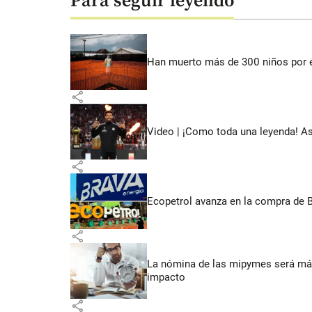
Para seguir leyendo
Han muerto más de 300 niños por 
share
Video | ¡Como toda una leyenda! As
share
Ecopetrol avanza en la compra de B
share
La nómina de las mipymes será más
impacto
share