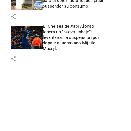
para el dolor: autoridades piden
suspender su consumo
share
El Chelsea de Xabi Alonso
tendrá un “nuevo fichaje”:
levantaron la suspensión por
dopaje al ucraniano Mijailo
Mudryk
share