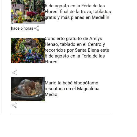
6 de agosto en la Feria de las
Flores: final de la trova, tablados
gratis y más planes en Medellín
share
hace 6 horas
Concierto gratuito de Arelys
Henao, tablado en el Centro y
recorridos por Santa Elena este
6 de agosto en la Feria de las
Flores
share
Murió la bebé hipopótamo
rescatada en el Magdalena
Medio
share