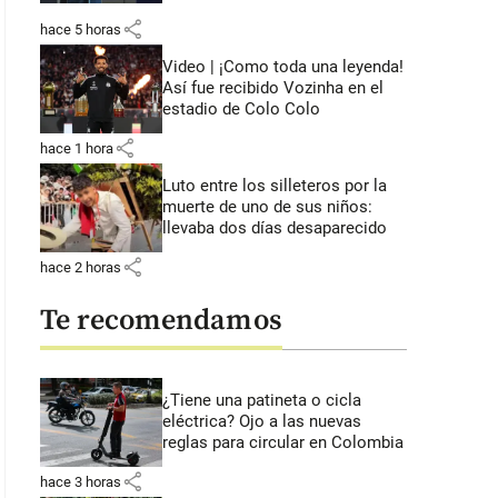
share
hace 5 horas
Video | ¡Como toda una leyenda!
Así fue recibido Vozinha en el
estadio de Colo Colo
share
hace 1 hora
Luto entre los silleteros por la
muerte de uno de sus niños:
llevaba dos días desaparecido
share
hace 2 horas
Te recomendamos
¿Tiene una patineta o cicla
eléctrica? Ojo a las nuevas
reglas para circular en Colombia
share
hace 3 horas