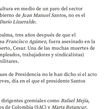
ultura en medio de un paro del sector
obierno de
Juan Manuel Santos
, no es el
arío Lizarralde
.
alma, tres años después de que el
esa
Francisco Agámez
, fuera asesinado en la
berto, Cesar. Una de las muchas muertes de
leados, trabajadores y sindicalistas)
ilitares.
es de Presidencia no le han dicho si el acto
ueves, día en el que el presidente Santos
 dirigentes gremiales como
Rafael Mejía
,
res de Colombia (SAC) y
Marta Betancur
,