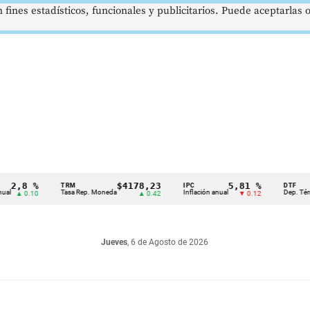
 fines estadísticos, funcionales y publicitarios. Puede aceptarlas
8 %
$4178,23
5,81 %
TRM
IPC
DTF
Tasa Rep. Moneda
Inflación anual
Dep. Término Fij
0.10
▲ 0.42
▼ 0.12
Jueves
, 6 de Agosto de 2026