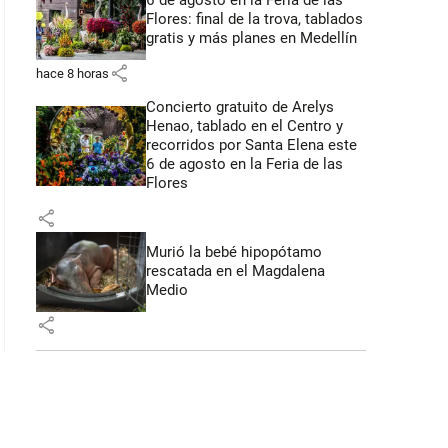
6 de agosto en la Feria de las
Flores: final de la trova, tablados
gratis y más planes en Medellín
share
hace 8 horas
Concierto gratuito de Arelys
Henao, tablado en el Centro y
recorridos por Santa Elena este
6 de agosto en la Feria de las
Flores
share
Murió la bebé hipopótamo
rescatada en el Magdalena
Medio
share