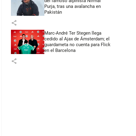
del famoso alpinista Nirmal
Purja, tras una avalancha en
Pakistán
share
Marc-André Ter Stegen llega
cedido al Ajax de Ámsterdam; el
guardameta no cuenta para Flick
en el Barcelona
share