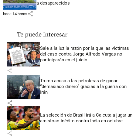
a desaparecidos
share
hace 14 horas
Te puede interesar
Sale a la luz la razón por la que las víctimas
del caso contra Jorge Alfredo Vargas no
participarán en el juicio
share
Trump acusa a las petroleras de ganar
“demasiado dinero” gracias a la guerra con
Irán
share
La selección de Brasil irá a Calcuta a jugar un
amistoso inédito contra India en octubre
share