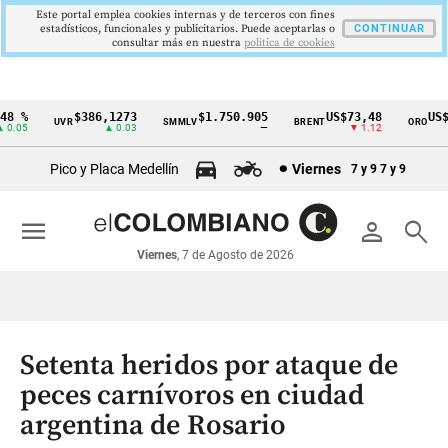
Este portal emplea cookies internas y de terceros con fines
estadísticos, funcionales y publicitarios. Puede aceptarlas o
CONTINUAR
consultar más en nuestra
politica de cookies
8 %
$386,1273
$1.750.905
US$73,48
US$3
UVR
SMMLV
BRENT
ORO
Cintillo
0.05
▲ 0.03
—
▼ 1.12
de
Pico y Placa Medellín
Viernes
7 y 9
7 y 9
indicadores
económicos
menu
person
search
Colombia
Viernes
, 7 de Agosto de 2026
Setenta heridos por ataque de
peces carnívoros en ciudad
argentina de Rosario