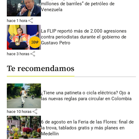
millones de barriles” de petróleo de
Venezuela
share
hace 1 hora
La FLIP reportó más de 2.000 agresiones
contra periodistas durante el gobierno de
Gustavo Petro
share
hace 3 horas
Te recomendamos
¿Tiene una patineta o cicla eléctrica? Ojo a
las nuevas reglas para circular en Colombia
share
hace 10 horas
6 de agosto en la Feria de las Flores: final de
la trova, tablados gratis y más planes en
Medellín