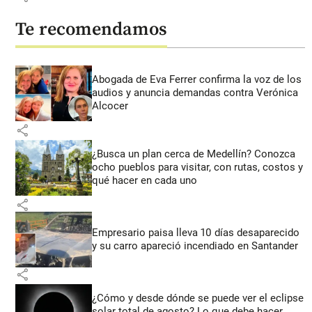
Te recomendamos
Abogada de Eva Ferrer confirma la voz de los
audios y anuncia demandas contra Verónica
Alcocer
share
¿Busca un plan cerca de Medellín? Conozca
ocho pueblos para visitar, con rutas, costos y
qué hacer en cada uno
share
Empresario paisa lleva 10 días desaparecido
y su carro apareció incendiado en Santander
share
¿Cómo y desde dónde se puede ver el eclipse
solar total de agosto? Lo que debe hacer