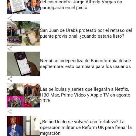
del caso contra Jorge Alfredo Vargas no
participarán en el juicio
share
San Juan de Urabá protestó por el retraso del
puente provisional, ¿cuándo estaría listo?
share
Nequi se independiza de Bancolombia desde
septiembre: esto cambiará para los usuarios
share
Las películas y series que llegarán a Netflix,
HBO Max, Prime Video y Apple TV en agosto
2026
share
¿Reino Unido se volverá una fortaleza? La
operación militar de Reform UK para frenar la
migración