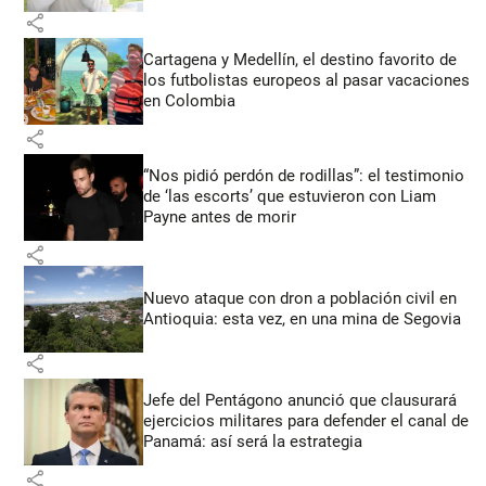
share
Cartagena y Medellín, el destino favorito de
los futbolistas europeos al pasar vacaciones
en Colombia
share
“Nos pidió perdón de rodillas”: el testimonio
de ‘las escorts’ que estuvieron con Liam
Payne antes de morir
share
Nuevo ataque con dron a población civil en
Antioquia: esta vez, en una mina de Segovia
share
Jefe del Pentágono anunció que clausurará
ejercicios militares para defender el canal de
Panamá: así será la estrategia
share