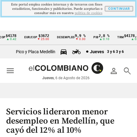
Este portal emplea cookies internas y de terceros con fines
estadísticos, funcionales y publicitarios. Puede aceptarlas o
CONTINUAR
consultar más en nuestra
politica de cookies
$4178
$3672
9,9 %
2,8 %
$4178,23
P
EUR/COP
DESEMPLEO
PIB
TRM
Cintillo
▲ 0.42
▼ 25.00
▼ 0.30
▲ 0.10
▲ 0.42
de
Pico y Placa Medellín
Jueves
3 y 6
3 y 6
indicadores
económicos
menu
person
search
Colombia
Jueves
, 6 de Agosto de 2026
Servicios lideraron menor
desempleo en Medellín, que
cayó del 12% al 10%