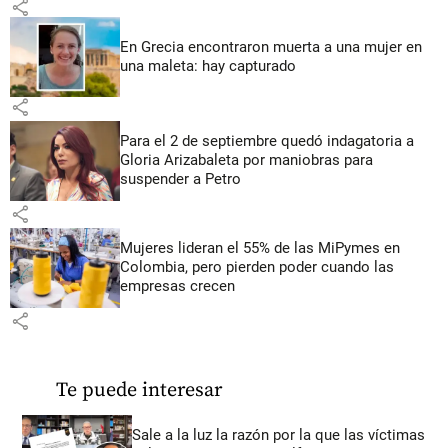
share
En Grecia encontraron muerta a una mujer en
una maleta: hay capturado
share
Para el 2 de septiembre quedó indagatoria a
Gloria Arizabaleta por maniobras para
suspender a Petro
share
Mujeres lideran el 55% de las MiPymes en
Colombia, pero pierden poder cuando las
empresas crecen
share
Te puede interesar
Sale a la luz la razón por la que las víctimas