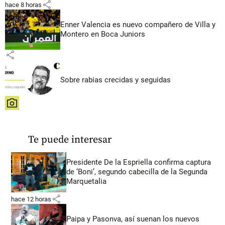
share
hace 8 horas
Enner Valencia es nuevo compañero de Villa y
Montero en Boca Juniors
share
Sobre rabias crecidas y seguidas
share
Te puede interesar
Presidente De la Espriella confirma captura
de ‘Boni’, segundo cabecilla de la Segunda
Marquetalia
share
hace 12 horas
Paipa y Pasonva, así suenan los nuevos