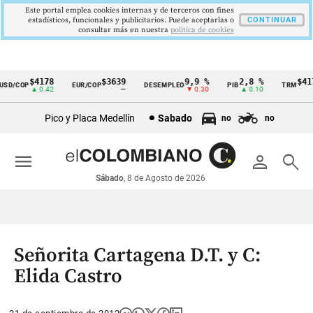
Este portal emplea cookies internas y de terceros con fines
estadísticos, funcionales y publicitarios. Puede aceptarlas o
CONTINUAR
consultar más en nuestra
politica de cookies
$4178
$3639
9,9 %
2,8 %
$417
D/COP
EUR/COP
DESEMPLEO
PIB
TRM
Cintillo
▲ 0.42
—
▼ 0.30
▲ 0.10
▲ 
de
Pico y Placa Medellín
Sabado
no
no
indicadores
económicos
menu
person
search
Colombia
Sábado
, 8 de Agosto de 2026
Señorita Cartagena D.T. y C:
Elida Castro