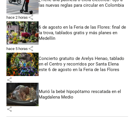
las nuevas reglas para circular en Colombia
share
hace 2 horas
6 de agosto en la Feria de las Flores: final de
la trova, tablados gratis y más planes en
Medellín
share
hace 5 horas
Concierto gratuito de Arelys Henao, tablado
en el Centro y recorridos por Santa Elena
este 6 de agosto en la Feria de las Flores
share
Murió la bebé hipopótamo rescatada en el
Magdalena Medio
share