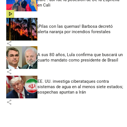
en Cali
share
¡Pilas con las quemas! Barbosa decretó
alerta naranja por incendios forestales
share
A sus 80 años, Lula confirma que buscará un
cuarto mandato como presidente de Brasil
share
EE. UU. investiga ciberataques contra
sistemas de agua en al menos siete estados;
sospechas apuntan a Irán
share