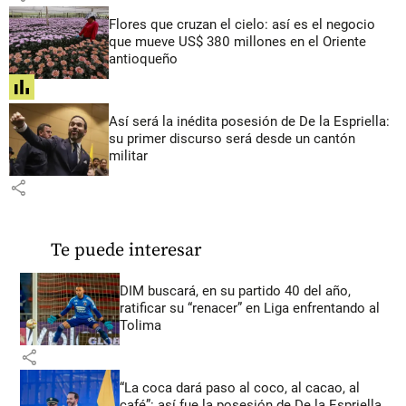
Flores que cruzan el cielo: así es el negocio
que mueve US$ 380 millones en el Oriente
antioqueño
share
Así será la inédita posesión de De la Espriella:
su primer discurso será desde un cantón
militar
share
Te puede interesar
DIM buscará, en su partido 40 del año,
ratificar su “renacer” en Liga enfrentando al
Tolima
share
“La coca dará paso al coco, al cacao, al
café”: así fue la posesión de De la Espriella