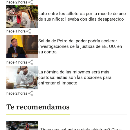
share
hace 2 horas
Luto entre los silleteros por la muerte de uno
de sus niños: llevaba dos días desaparecido
share
hace 1 hora
Salida de Petro del poder podría acelerar
investigaciones de la justicia de EE. UU. en
su contra
share
hace 4 horas
La nómina de las mipymes será más
costosa: estas son las opciones para
enfrentar el impacto
share
hace 2 horas
Te recomendamos
¿Tiene una patineta o cicla eléctrica? Ojo a