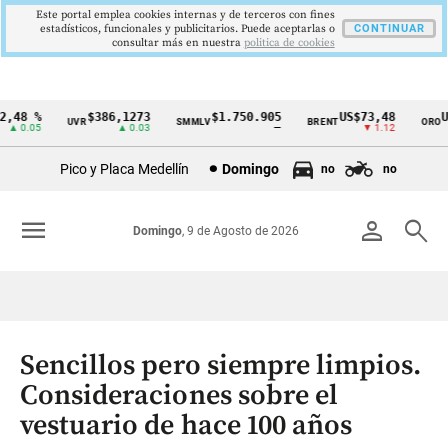
Este portal emplea cookies internas y de terceros con fines
estadísticos, funcionales y publicitarios. Puede aceptarlas o
CONTINUAR
consultar más en nuestra
politica de cookies
48 %
$386,1273
$1.750.905
US$73,48
US$
UVR
SMMLV
BRENT
ORO
Cintillo
 0.05
▲ 0.03
—
▼ 1.12
de
Pico y Placa Medellín
Domingo
no
no
indicadores
económicos
menu
person
search
Domingo
, 9 de Agosto de 2026
Colombia
Sencillos pero siempre limpios.
Consideraciones sobre el
vestuario de hace 100 años