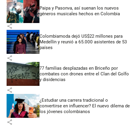
Paipa y Pasonva, así suenan los nuevos
géneros musicales hechos en Colombia
share
Colombiamoda dejó US$22 millones para
Medellín y reunió a 65.000 asistentes de 53
países
share
77 familias desplazadas en Briceño por
combates con drones entre el Clan del Golfo
y disidencias
share
¿Estudiar una carrera tradicional o
convertirse en influencer? El nuevo dilema de
los jóvenes colombianos
share