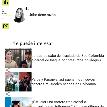
share
Uribe tiene razón
share
Te puede interesar
Lo que se sabe del traslado de Epa Colombia
a cárcel de Ibagué por presuntos privilegios
share
Paipa y Pasonva, así suenan los nuevos
géneros musicales hechos en Colombia
share
¿Estudiar una carrera tradicional o
convertirse en influencer? El nuevo dilema de