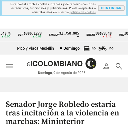
Este portal emplea cookies internas y de terceros con fines
estadísticos, funcionales y publicitarios. Puede aceptarlas o
CONTINUAR
consultar más en nuestra
politica de cookies
48 %
$386,1273
$1.750.905
US$73,48
US$
UVR
SMMLV
BRENT
ORO
Cintillo
0.05
▲ 0.03
—
▼ 1.12
de
Pico y Placa Medellín
Domingo
no
no
indicadores
económicos
menu
person
search
Colombia
Domingo
, 9 de Agosto de 2026
Senador Jorge Robledo estaría
tras incitación a la violencia en
marchas: Mininterior