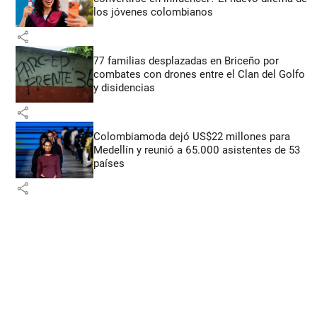
los jóvenes colombianos
share
77 familias desplazadas en Briceño por
combates con drones entre el Clan del Golfo
y disidencias
share
Colombiamoda dejó US$22 millones para
Medellín y reunió a 65.000 asistentes de 53
países
share