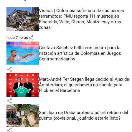
Videos | Colombia sufre uno de sus peores
terremotos: PMU reporta 111 muertos en
Risaralda, Valle, Chocó, Manizales y otras
zonas
share
hace 7 horas
Gustavo Sánchez brilla con un oro para la
natación artística de Colombia en Juegos
Centroamericanos
share
Marc-André Ter Stegen llega cedido al Ajax de
Ámsterdam; el guardameta no cuenta para
Flick en el Barcelona
share
San Juan de Urabá protestó por el retraso del
puente provisional, ¿cuándo estaría listo?
share