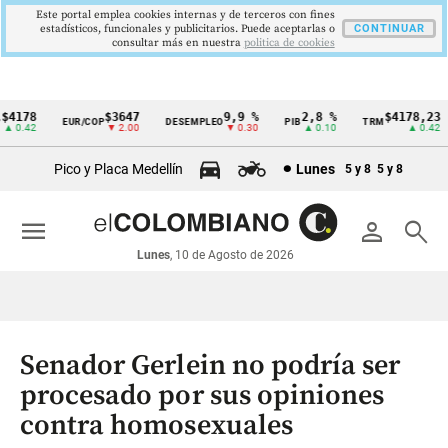
Este portal emplea cookies internas y de terceros con fines
estadísticos, funcionales y publicitarios. Puede aceptarlas o
CONTINUAR
consultar más en nuestra
politica de cookies
178
$3647
9,9 %
2,8 %
$4178,23
EUR/COP
DESEMPLEO
PIB
TRM
Cintillo
0.42
▼ 2.00
▼ 0.30
▲ 0.10
▲ 0.42
de
Pico y Placa Medellín
Lunes
5 y 8
5 y 8
indicadores
económicos
menu
person
search
Colombia
Lunes
, 10 de Agosto de 2026
Senador Gerlein no podría ser
procesado por sus opiniones
contra homosexuales