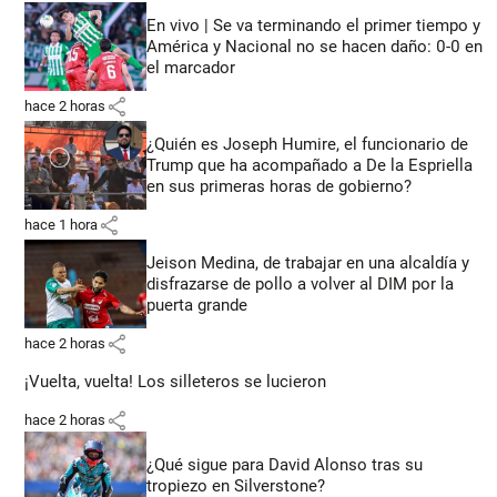
En vivo | Se va terminando el primer tiempo y
América y Nacional no se hacen daño: 0-0 en
el marcador
share
hace 2 horas
¿Quién es Joseph Humire, el funcionario de
Trump que ha acompañado a De la Espriella
en sus primeras horas de gobierno?
share
hace 1 hora
Jeison Medina, de trabajar en una alcaldía y
disfrazarse de pollo a volver al DIM por la
puerta grande
share
hace 2 horas
¡Vuelta, vuelta! Los silleteros se lucieron
share
hace 2 horas
¿Qué sigue para David Alonso tras su
tropiezo en Silverstone?