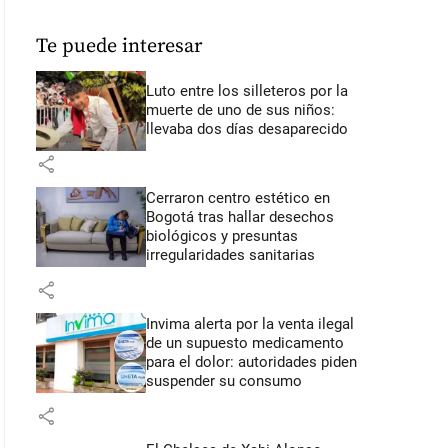
Te puede interesar
Luto entre los silleteros por la
muerte de uno de sus niños:
llevaba dos días desaparecido
share
Cerraron centro estético en
Bogotá tras hallar desechos
biológicos y presuntas
irregularidades sanitarias
share
Invima alerta por la venta ilegal
de un supuesto medicamento
para el dolor: autoridades piden
suspender su consumo
share