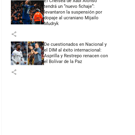
El Chelsea de Xabi Alonso
tendrá un “nuevo fichaje”:
levantaron la suspensión por
dopaje al ucraniano Mijailo
Mudryk
share
De cuestionados en Nacional y
el DIM al éxito internacional:
Asprilla y Restrepo renacen con
el Bolívar de la Paz
share