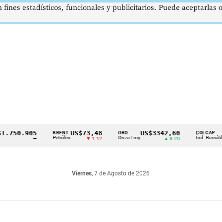
 fines estadísticos, funcionales y publicitarios. Puede aceptarlas
50.905
US$73,48
US$3342,60
162
BRENT
ORO
COLCAP
Petróleo
Onza Troy
Índ. Bursátil
—
▼ 1.12
▲ 8.20
Viernes
, 7 de Agosto de 2026