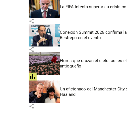
La FIFA intenta superar su crisis co
share
Conexión Summit 2026 confirma la 
Restrepo en el evento
share
Flores que cruzan el cielo: así es
antioqueño
share
Un aficionado del Manchester City s
Haaland
share