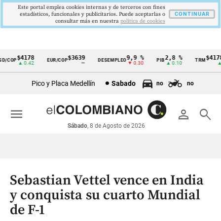
Este portal emplea cookies internas y de terceros con fines
estadísticos, funcionales y publicitarios. Puede aceptarlas o
CONTINUAR
consultar más en nuestra
politica de cookies
$4178
$3639
9,9 %
2,8 %
$4178,
/COP
EUR/COP
DESEMPLEO
PIB
TRM
Cintillo
▲ 0.42
—
▼ 0.30
▲ 0.10
▲ 0.
de
Pico y Placa Medellín
Sabado
no
no
indicadores
económicos
menu
person
search
Colombia
Sábado
, 8 de Agosto de 2026
Sebastian Vettel vence en India
y conquista su cuarto Mundial
de F-1