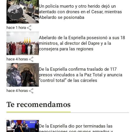
Un policía muerto y otro herido dejó un
atentado con drones en el Cesar, mientras
Abelardo se posionaba
share
hace 1 hora
Abelardo de la Espriella posesionó a sus 18
ministros, al director del Dapre y a la
consejera para las regiones
share
hace 4 horas
De la Espriella confirma traslado de 117
presos vinculados a la Paz Total y anuncia
“control total” de las cárceles
share
hace 4 horas
Te recomendamos
De la Espriella dio por terminadas las
negociaciones con grupos armados y