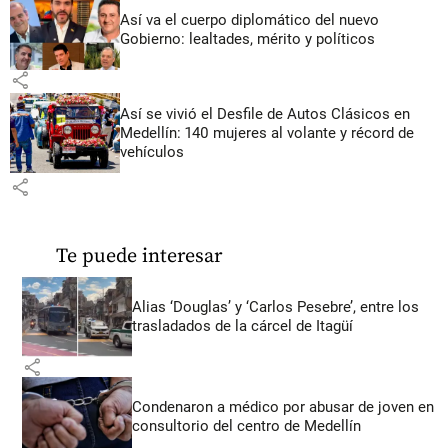
Así va el cuerpo diplomático del nuevo
Gobierno: lealtades, mérito y políticos
share
Así se vivió el Desfile de Autos Clásicos en
Medellín: 140 mujeres al volante y récord de
vehículos
share
Te puede interesar
Alias ‘Douglas’ y ‘Carlos Pesebre’, entre los
trasladados de la cárcel de Itagüí
share
Condenaron a médico por abusar de joven en
consultorio del centro de Medellín