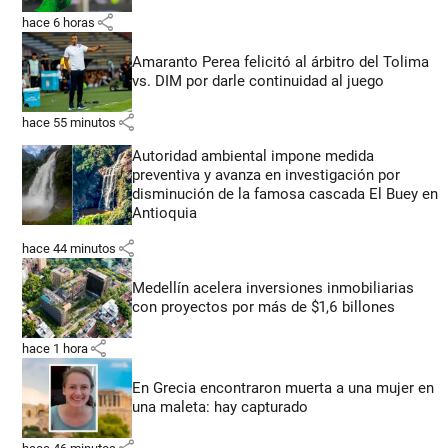
share
hace 6 horas
Amaranto Perea felicitó al árbitro del Tolima
vs. DIM por darle continuidad al juego
share
hace 55 minutos
Autoridad ambiental impone medida
preventiva y avanza en investigación por
disminución de la famosa cascada El Buey en
Antioquia
share
hace 44 minutos
Medellín acelera inversiones inmobiliarias
con proyectos por más de $1,6 billones
share
hace 1 hora
En Grecia encontraron muerta a una mujer en
una maleta: hay capturado