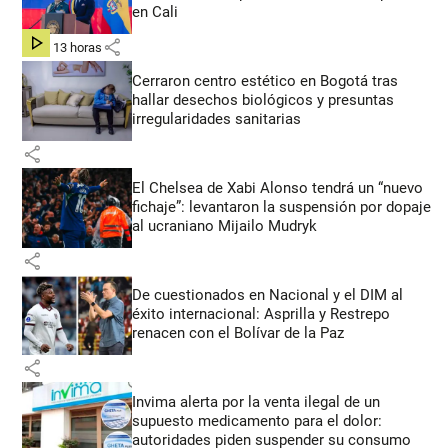
en Cali
share
hace 13 horas
Cerraron centro estético en Bogotá tras
hallar desechos biológicos y presuntas
irregularidades sanitarias
share
El Chelsea de Xabi Alonso tendrá un “nuevo
fichaje”: levantaron la suspensión por dopaje
al ucraniano Mijailo Mudryk
share
De cuestionados en Nacional y el DIM al
éxito internacional: Asprilla y Restrepo
renacen con el Bolívar de la Paz
share
Invima alerta por la venta ilegal de un
supuesto medicamento para el dolor:
autoridades piden suspender su consumo