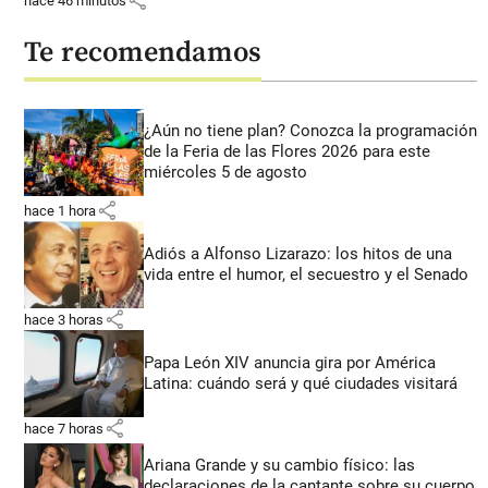
share
hace 46 minutos
Te recomendamos
¿Aún no tiene plan? Conozca la programación
de la Feria de las Flores 2026 para este
miércoles 5 de agosto
share
hace 1 hora
Adiós a Alfonso Lizarazo: los hitos de una
vida entre el humor, el secuestro y el Senado
share
hace 3 horas
Papa León XIV anuncia gira por América
Latina: cuándo será y qué ciudades visitará
share
hace 7 horas
Ariana Grande y su cambio físico: las
declaraciones de la cantante sobre su cuerpo