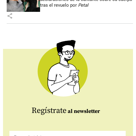
tras el revuelo por
Petal
share
Regístrate
al newsletter