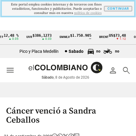
Este portal emplea cookies internas y de terceros con fines
estadísticos, funcionales y publicitarios. Puede aceptarlas o
CONTINUAR
consultar más en nuestra
politica de cookies
12,48 %
$386,1273
$1.750.905
US$73,48
UVR
SMMLV
BRENT
ORO
Cintillo
▲ 0.05
▲ 0.03
—
▼ 1.12
de
Pico y Placa Medellín
Sabado
no
no
indicadores
económicos
menu
person
search
Colombia
Sábado
, 8 de Agosto de 2026
Cáncer venció a Sandra
Ceballos