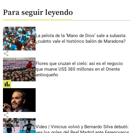
Para seguir leyendo
La pelota de la ‘Mano de Dios’ sale a subasta:
¿cuánto vale el histórico balón de Maradona?
share
Flores que cruzan el cielo: así es el negocio
que mueve US$ 380 millones en el Oriente
antioqueño
share
share
Video | Vinícius volvió y Bernardo Silva debutó:
vea los goles del Real Madrid ante Ferencvaros