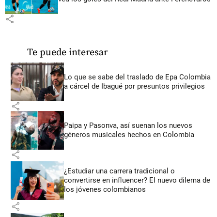
share
Te puede interesar
Lo que se sabe del traslado de Epa Colombia
a cárcel de Ibagué por presuntos privilegios
share
Paipa y Pasonva, así suenan los nuevos
géneros musicales hechos en Colombia
share
¿Estudiar una carrera tradicional o
convertirse en influencer? El nuevo dilema de
los jóvenes colombianos
share