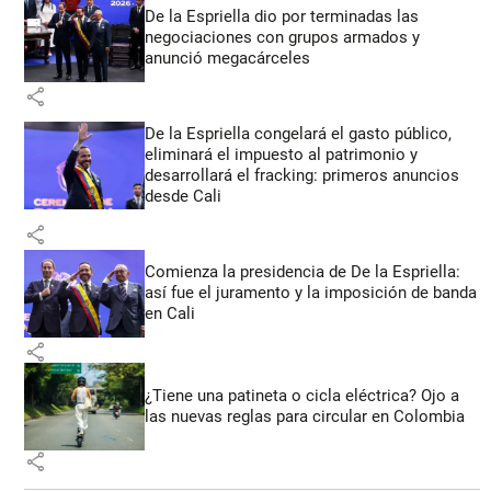
De la Espriella dio por terminadas las
negociaciones con grupos armados y
anunció megacárceles
share
De la Espriella congelará el gasto público,
eliminará el impuesto al patrimonio y
desarrollará el fracking: primeros anuncios
desde Cali
share
Comienza la presidencia de De la Espriella:
así fue el juramento y la imposición de banda
en Cali
share
¿Tiene una patineta o cicla eléctrica? Ojo a
las nuevas reglas para circular en Colombia
share