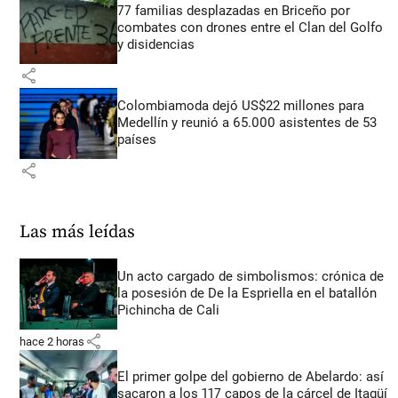
77 familias desplazadas en Briceño por
combates con drones entre el Clan del Golfo
y disidencias
share
Colombiamoda dejó US$22 millones para
Medellín y reunió a 65.000 asistentes de 53
países
share
Las más leídas
Un acto cargado de simbolismos: crónica de
la posesión de De la Espriella en el batallón
Pichincha de Cali
share
hace 2 horas
El primer golpe del gobierno de Abelardo: así
sacaron a los 117 capos de la cárcel de Itagüí