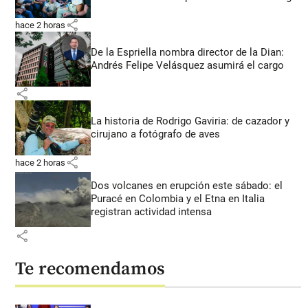
share
hace 2 horas
De la Espriella nombra director de la Dian:
Andrés Felipe Velásquez asumirá el cargo
share
La historia de Rodrigo Gaviria: de cazador y
cirujano a fotógrafo de aves
share
hace 2 horas
Dos volcanes en erupción este sábado: el
Puracé en Colombia y el Etna en Italia
registran actividad intensa
share
Te recomendamos