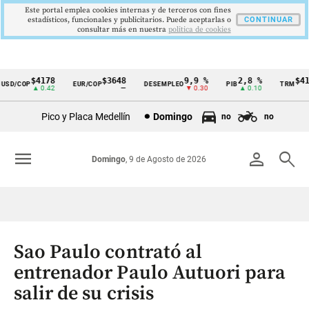
Este portal emplea cookies internas y de terceros con fines
estadísticos, funcionales y publicitarios. Puede aceptarlas o
CONTINUAR
consultar más en nuestra
politica de cookies
$4178
$3648
9,9 %
2,8 %
$417
SD/COP
EUR/COP
DESEMPLEO
PIB
TRM
Cintillo
▲ 0.42
—
▼ 0.30
▲ 0.10
▲
de
Pico y Placa Medellín
Domingo
no
no
indicadores
económicos
menu
person
search
Domingo
, 9 de Agosto de 2026
Colombia
Sao Paulo contrató al
entrenador Paulo Autuori para
salir de su crisis