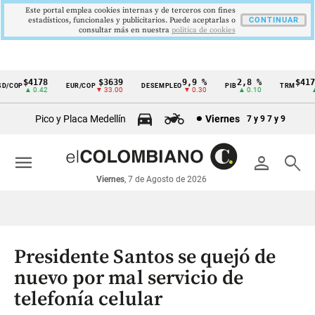
Este portal emplea cookies internas y de terceros con fines
estadísticos, funcionales y publicitarios. Puede aceptarlas o
CONTINUAR
consultar más en nuestra
politica de cookies
$4178
$3639
9,9 %
2,8 %
$4178,
COP
EUR/COP
DESEMPLEO
PIB
TRM
Cintillo
▲ 0.42
▼ 33.00
▼ 0.30
▲ 0.10
▲ 0
de
Pico y Placa Medellín
Viernes
7 y 9
7 y 9
indicadores
económicos
menu
person
search
Colombia
Viernes
, 7 de Agosto de 2026
Presidente Santos se quejó de
nuevo por mal servicio de
telefonía celular