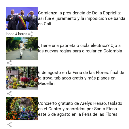
Comienza la presidencia de De la Espriella:
así fue el juramento y la imposición de banda
en Cali
share
hace 4 horas
¿Tiene una patineta o cicla eléctrica? Ojo a
las nuevas reglas para circular en Colombia
share
6 de agosto en la Feria de las Flores: final de
la trova, tablados gratis y más planes en
Medellín
share
Concierto gratuito de Arelys Henao, tablado
en el Centro y recorridos por Santa Elena
este 6 de agosto en la Feria de las Flores
share