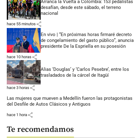
Arranca la Vuelta a Colombia: 153 pedalistas
desafían, desde este sábado, el terreno
nacional
share
hace 55 minutos
En vivo | “En próximas horas firmaré decreto
de congelamiento del gasto público”, anuncia
presidente De la Espriella en su posesión
share
hace 10 horas
Alias ‘Douglas’ y ‘Carlos Pesebre’, entre los
trasladados de la cárcel de Itagüí
share
hace 3 horas
Las mujeres que mueven a Medellín fueron las protagonistas
del Desfile de Autos Clásicos y Antiguos
share
hace 1 hora
Te recomendamos