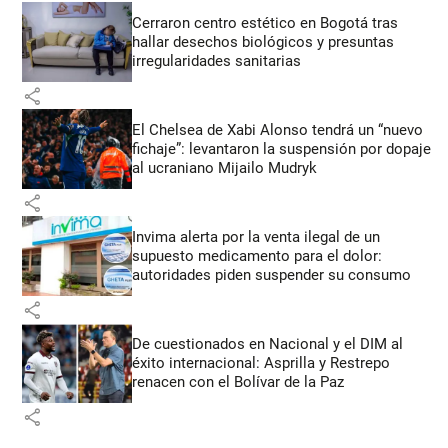
Cerraron centro estético en Bogotá tras
hallar desechos biológicos y presuntas
irregularidades sanitarias
share
El Chelsea de Xabi Alonso tendrá un “nuevo
fichaje”: levantaron la suspensión por dopaje
al ucraniano Mijailo Mudryk
share
Invima alerta por la venta ilegal de un
supuesto medicamento para el dolor:
autoridades piden suspender su consumo
share
De cuestionados en Nacional y el DIM al
éxito internacional: Asprilla y Restrepo
renacen con el Bolívar de la Paz
share