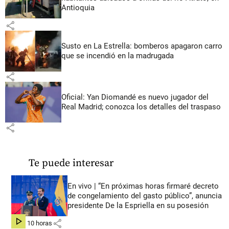
Antioquia
share
Susto en La Estrella: bomberos apagaron carro
que se incendió en la madrugada
share
Oficial: Yan Diomandé es nuevo jugador del
Real Madrid; conozca los detalles del traspaso
share
Te puede interesar
En vivo | “En próximas horas firmaré decreto
de congelamiento del gasto público”, anuncia
presidente De la Espriella en su posesión
share
hace 10 horas