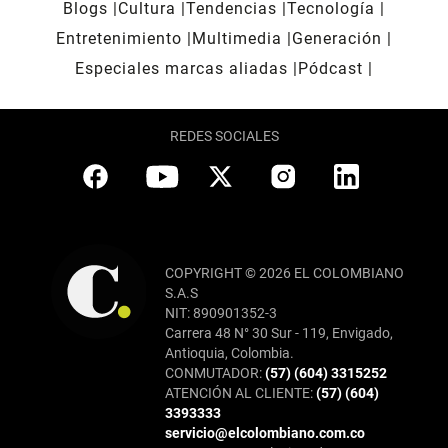
Blogs
Cultura
Tendencias
Tecnología
Entretenimiento
Multimedia
Generación
Especiales marcas aliadas
Pódcast
REDES SOCIALES
COPYRIGHT © 2026 EL COLOMBIANO
S.A.S
NIT: 890901352-3
Carrera 48 N° 30 Sur - 119, Envigado,
Antioquia, Colombia.
CONMUTADOR:
(57) (604) 3315252
ATENCIÓN AL CLIENTE:
(57) (604)
3393333
servicio@elcolombiano.com.co