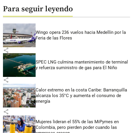
Para seguir leyendo
Wingo opera 236 vuelos hacia Medellín por la
Feria de las Flores
share
SPEC LNG culmina mantenimiento de terminal
y refuerza suministro de gas para El Niño
share
Calor extremo en la costa Caribe: Barranquilla
alcanza los 35°C y aumenta el consumo de
energía
share
Mujeres lideran el 55% de las MiPymes en
Colombia, pero pierden poder cuando las
empresas crecen