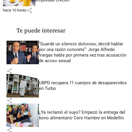
share
hace 10 horas
Te puede interesar
“Guardé un silencio doloroso; decidí hablar
por una razón concreta”: Jorge Alfredo
Vargas habla por primera vez tras acusación
de acoso sexual
share
UBPD recupera 11 cuerpos de desaparecidos
en Turbo
share
¿Ya reclamó el suyo? Empezó la entrega del
bono alimentario Cero Hambre en Medellín
share