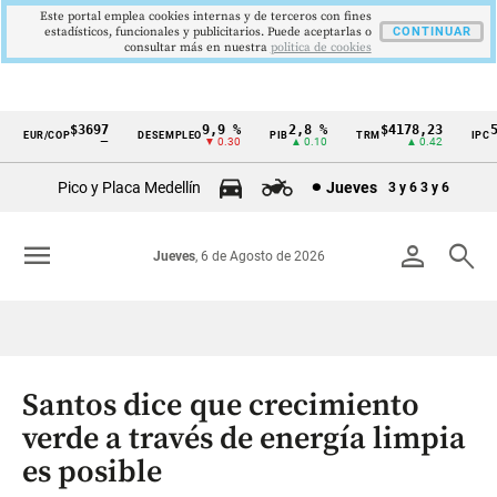
Este portal emplea cookies internas y de terceros con fines
estadísticos, funcionales y publicitarios. Puede aceptarlas o
CONTINUAR
consultar más en nuestra
politica de cookies
$3697
9,9 %
2,8 %
$4178,23
5,
EUR/COP
DESEMPLEO
PIB
TRM
IPC
Cintillo
—
▼ 0.30
▲ 0.10
▲ 0.42
▼
de
Pico y Placa Medellín
Jueves
3 y 6
3 y 6
indicadores
económicos
menu
person
search
Jueves
, 6 de Agosto de 2026
Colombia
Santos dice que crecimiento
verde a través de energía limpia
es posible