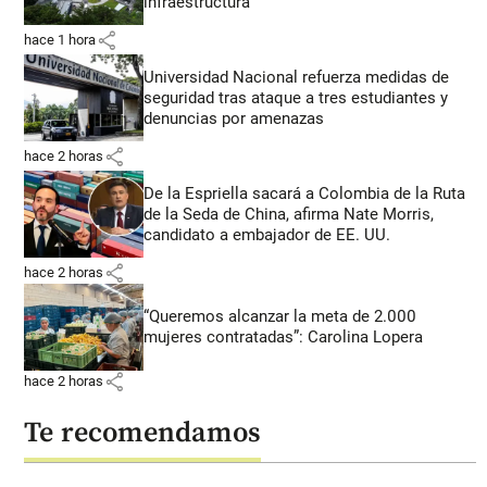
infraestructura
share
hace 1 hora
Universidad Nacional refuerza medidas de
seguridad tras ataque a tres estudiantes y
denuncias por amenazas
share
hace 2 horas
De la Espriella sacará a Colombia de la Ruta
de la Seda de China, afirma Nate Morris,
candidato a embajador de EE. UU.
share
hace 2 horas
“Queremos alcanzar la meta de 2.000
mujeres contratadas”: Carolina Lopera
share
hace 2 horas
Te recomendamos