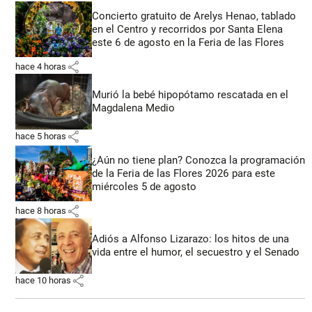
Concierto gratuito de Arelys Henao, tablado
en el Centro y recorridos por Santa Elena
este 6 de agosto en la Feria de las Flores
share
hace 4 horas
Murió la bebé hipopótamo rescatada en el
Magdalena Medio
share
hace 5 horas
¿Aún no tiene plan? Conozca la programación
de la Feria de las Flores 2026 para este
miércoles 5 de agosto
share
hace 8 horas
Adiós a Alfonso Lizarazo: los hitos de una
vida entre el humor, el secuestro y el Senado
share
hace 10 horas