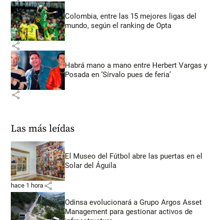
Colombia, entre las 15 mejores ligas del
mundo, según el ranking de Opta
share
Habrá mano a mano entre Herbert Vargas y
Posada en ‘Sírvalo pues de feria’
share
Las más leídas
El Museo del Fútbol abre las puertas en el
Solar del Águila
share
hace 1 hora
Odinsa evolucionará a Grupo Argos Asset
Management para gestionar activos de