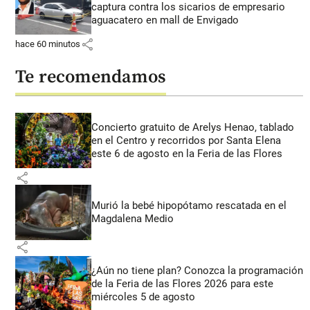
captura contra los sicarios de empresario
aguacatero en mall de Envigado
share
hace 60 minutos
Te recomendamos
Concierto gratuito de Arelys Henao, tablado
en el Centro y recorridos por Santa Elena
este 6 de agosto en la Feria de las Flores
share
Murió la bebé hipopótamo rescatada en el
Magdalena Medio
share
¿Aún no tiene plan? Conozca la programación
de la Feria de las Flores 2026 para este
miércoles 5 de agosto