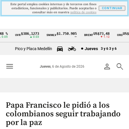
Este portal emplea cookies internas y de terceros con fines
estadísticos, funcionales y publicitarios. Puede aceptarlas o
CONTINUAR
consultar más en nuestra
politica de cookies
 %
$386,1273
$1.750.905
US$73,48
US$33
UVR
SMMLV
BRENT
ORO
Cintillo
.05
▲ 0.03
—
▼ 1.12
de
Pico y Placa Medellín
Jueves
3 y 6
3 y 6
indicadores
económicos
menu
person
search
Jueves
, 6 de Agosto de 2026
Colombia
Papa Francisco le pidió a los
colombianos seguir trabajando
por la paz