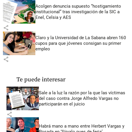
Acolgen denuncia supuesto “hostigamiento
institucional” tras investigación de la SIC a
Enel, Celsia y AES
share
Claro y la Universidad de La Sabana abren 160
cupos para que jóvenes consigan su primer
empleo
share
Te puede interesar
Sale a la luz la razón por la que las víctimas
del caso contra Jorge Alfredo Vargas no
participarán en el juicio
share
Habrá mano a mano entre Herbert Vargas y
Posada en ‘Sírvalo pues de feria’