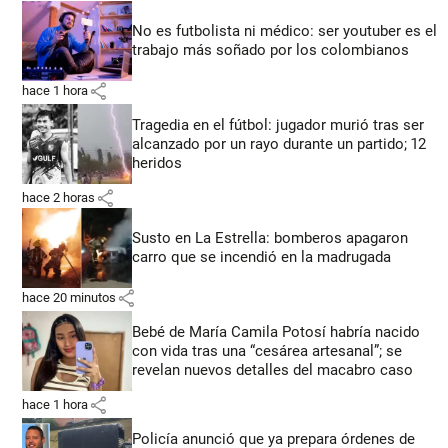
No es futbolista ni médico: ser youtuber es el
trabajo más soñado por los colombianos
share
hace 1 hora
Tragedia en el fútbol: jugador murió tras ser
alcanzado por un rayo durante un partido; 12
heridos
share
hace 2 horas
Susto en La Estrella: bomberos apagaron
carro que se incendió en la madrugada
share
hace 20 minutos
Bebé de María Camila Potosí habría nacido
con vida tras una “cesárea artesanal”; se
revelan nuevos detalles del macabro caso
share
hace 1 hora
Policía anunció que ya prepara órdenes de