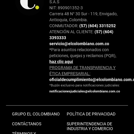
S.A.S
NIT: 890901352-3
Carrera 48 N° 30 Sur - 119, Envigado,
Antioquia, Colombia.
CONMUTADOR:
(57) (604) 3315252
ATENCIÓN AL CLIENTE:
(57) (604)
3393333
servicio@elcolombiano.com.co
*Para asuntos relacionados con
peticiones, quejas y reclamos (PQR),
haz clic aquí
PROGRAMA DE TRANSPARENCIA Y
ÉTICA EMPRESARIAL:
oficialdecumplimiento@elcolombiano.com.
*Buzón exclusivo para notificaciones judiciales:
notificacionesjudiciales@elcolombiano.com.co
GRUPO EL COLOMBIANO
POLÍTICA DE PRIVACIDAD
CONTÁCTANOS
SUPERINTENDENCIA DE
INDUSTRIA Y COMERCIO
TÉRMINOS Y