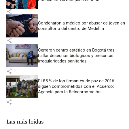
share
Condenaron a médico por abusar de joven en
consultorio del centro de Medellín
share
Cerraron centro estético en Bogotá tras
hallar desechos biológicos y presuntas
irregularidades sanitarias
share
El 85 % de los firmantes de paz de 2016
siguen comprometidos con el Acuerdo:
Agencia para la Reincorporación
share
Las más leídas