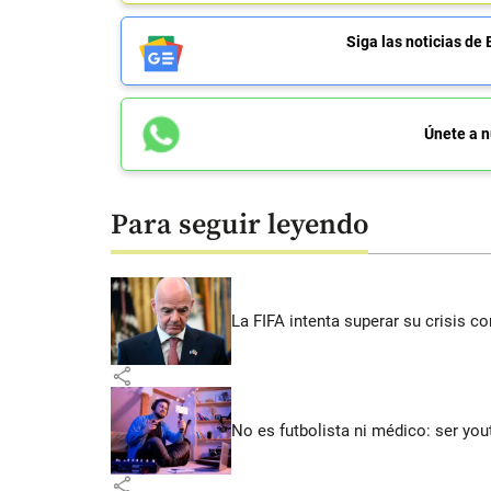
Siga las noticias 
Únete a n
Para seguir leyendo
La FIFA intenta superar su crisis co
share
No es futbolista ni médico: ser yo
share