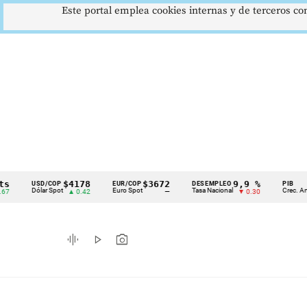
Este portal emplea cookies internas y de terceros con
$4178
$3672
9,9 %
2,
USD/COP
EUR/COP
DESEMPLEO
PIB
Cintillo
Dólar Spot
Euro Spot
Tasa Nacional
Crec. Anual
▲ 0.42
—
▼ 0.30
▲
de
indicadores
graphic_eq
play_arrow
photo_camera
económicos
Colombia