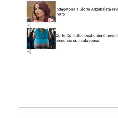
Indagatoria a Gloria Arizabaleta re
Petro
share
Corte Constitucional ordenó medida
personas con sobrepeso
share