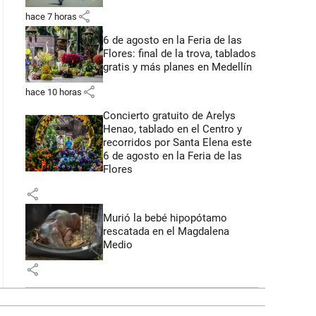
share
hace 7 horas
6 de agosto en la Feria de las
Flores: final de la trova, tablados
gratis y más planes en Medellín
share
hace 10 horas
Concierto gratuito de Arelys
Henao, tablado en el Centro y
recorridos por Santa Elena este
6 de agosto en la Feria de las
Flores
share
Murió la bebé hipopótamo
rescatada en el Magdalena
Medio
share