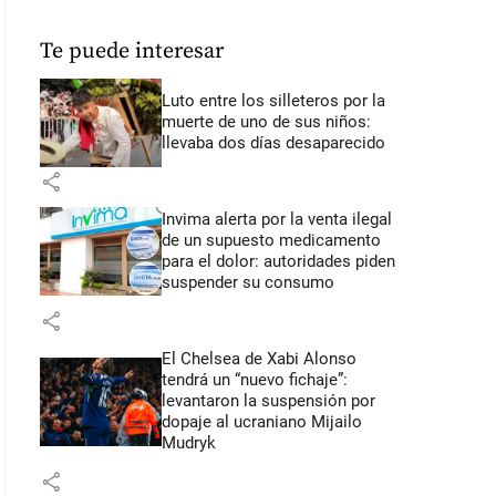
Te puede interesar
Luto entre los silleteros por la
muerte de uno de sus niños:
llevaba dos días desaparecido
share
Invima alerta por la venta ilegal
de un supuesto medicamento
para el dolor: autoridades piden
suspender su consumo
share
El Chelsea de Xabi Alonso
tendrá un “nuevo fichaje”:
levantaron la suspensión por
dopaje al ucraniano Mijailo
Mudryk
share