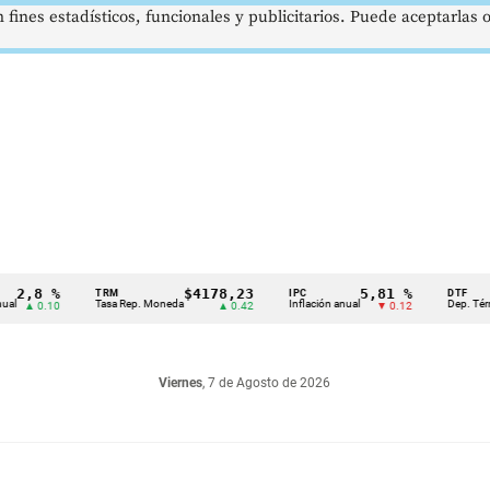
 fines estadísticos, funcionales y publicitarios. Puede aceptarlas
8 %
$4178,23
5,81 %
TRM
IPC
DTF
Tasa Rep. Moneda
Inflación anual
Dep. Término Fi
 0.10
▲ 0.42
▼ 0.12
Viernes
, 7 de Agosto de 2026