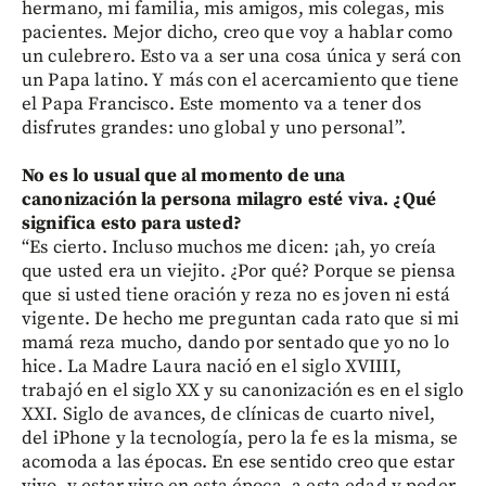
hermano, mi familia, mis amigos, mis colegas, mis
pacientes. Mejor dicho, creo que voy a hablar como
un culebrero. Esto va a ser una cosa única y será con
un Papa latino. Y más con el acercamiento que tiene
el Papa Francisco. Este momento va a tener dos
disfrutes grandes: uno global y uno personal”.
No es lo usual que al momento de una
canonización la persona milagro esté viva. ¿Qué
significa esto para usted?
“Es cierto. Incluso muchos me dicen: ¡ah, yo creía
que usted era un viejito. ¿Por qué? Porque se piensa
que si usted tiene oración y reza no es joven ni está
vigente. De hecho me preguntan cada rato que si mi
mamá reza mucho, dando por sentado que yo no lo
hice. La Madre Laura nació en el siglo XVIIII,
trabajó en el siglo XX y su canonización es en el siglo
XXI. Siglo de avances, de clínicas de cuarto nivel,
del iPhone y la tecnología, pero la fe es la misma, se
acomoda a las épocas. En ese sentido creo que estar
vivo, y estar vivo en esta época, a esta edad y poder