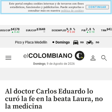
Este portal emplea cookies internas y de terceros con fines
estadísticos, funcionales y publicitarios. Puede aceptarlas o
CONTINUAR
consultar más en nuestra
politica de cookies
$4178
$3648
9,9 %
2,8 %
$4178,
/COP
EUR/COP
DESEMPLEO
PIB
TRM
Cintillo
▲ 0.42
—
▼ 0.30
▲ 0.10
▲ 0
de
Pico y Placa Medellín
Domingo
no
no
indicadores
económicos
menu
person
search
Colombia
Domingo
, 9 de Agosto de 2026
Al doctor Carlos Eduardo lo
curó la fe en la beata Laura, no
la medicina