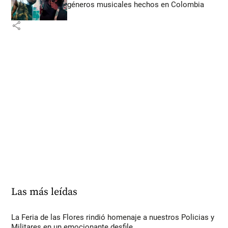
géneros musicales hechos en Colombia
share
Las más leídas
La Feria de las Flores rindió homenaje a nuestros Policias y
Militares en un emocionante desfile