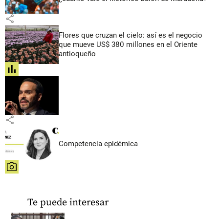
share
Flores que cruzan el cielo: así es el negocio
que mueve US$ 380 millones en el Oriente
antioqueño
share
share
Competencia epidémica
share
Te puede interesar