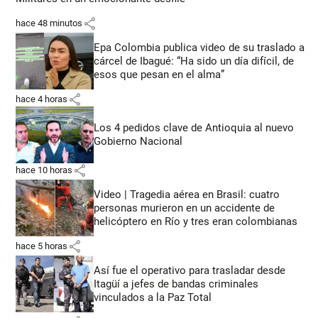
share
hace 48 minutos
Epa Colombia publica video de su traslado a
cárcel de Ibagué: “Ha sido un día difícil, de
esos que pesan en el alma”
share
hace 4 horas
Los 4 pedidos clave de Antioquia al nuevo
Gobierno Nacional
share
hace 10 horas
Video | Tragedia aérea en Brasil: cuatro
personas murieron en un accidente de
helicóptero en Río y tres eran colombianas
share
hace 5 horas
Así fue el operativo para trasladar desde
Itagüí a jefes de bandas criminales
vinculados a la Paz Total