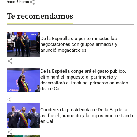
share
hace 6 horas
Te recomendamos
De la Espriella dio por terminadas las
negociaciones con grupos armados y
anunció megacárceles
share
De la Espriella congelará el gasto público,
eliminará el impuesto al patrimonio y
desarrollará el fracking: primeros anuncios
desde Cali
share
Comienza la presidencia de De la Espriella:
así fue el juramento y la imposición de banda
en Cali
share