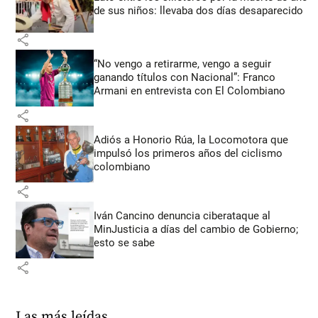
de sus niños: llevaba dos días desaparecido
share
“No vengo a retirarme, vengo a seguir
ganando títulos con Nacional”: Franco
Armani en entrevista con El Colombiano
share
Adiós a Honorio Rúa, la Locomotora que
impulsó los primeros años del ciclismo
colombiano
share
Iván Cancino denuncia ciberataque al
MinJusticia a días del cambio de Gobierno;
esto se sabe
share
Las más leídas