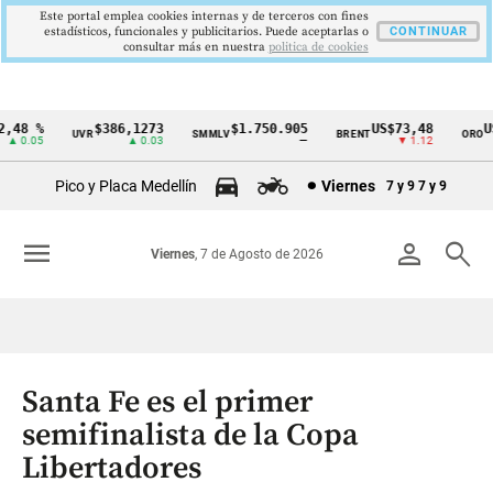
Este portal emplea cookies internas y de terceros con fines
estadísticos, funcionales y publicitarios. Puede aceptarlas o
CONTINUAR
consultar más en nuestra
politica de cookies
48 %
$386,1273
$1.750.905
US$73,48
US
UVR
SMMLV
BRENT
ORO
Cintillo
▲ 0.05
▲ 0.03
—
▼ 1.12
de
Pico y Placa Medellín
Viernes
7 y 9
7 y 9
indicadores
económicos
menu
person
search
Viernes
, 7 de Agosto de 2026
Colombia
Santa Fe es el primer
semifinalista de la Copa
Libertadores