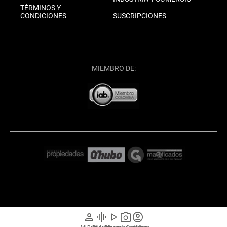
TÉRMINOS Y
CONDICIONES
SUSCRIPCIONES
MIEMBRO DE:
person
graphic_eq
play_arrow
photo_camera
account_circle