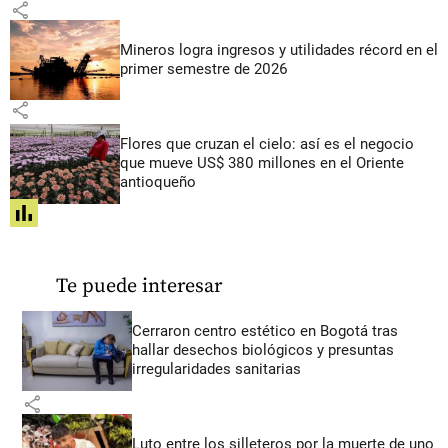
share
Mineros logra ingresos y utilidades récord en el
primer semestre de 2026
share
Flores que cruzan el cielo: así es el negocio
que mueve US$ 380 millones en el Oriente
antioqueño
share
Te puede interesar
Cerraron centro estético en Bogotá tras
hallar desechos biológicos y presuntas
irregularidades sanitarias
share
Luto entre los silleteros por la muerte de uno