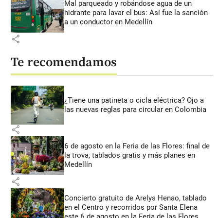
Mal parqueado y robándose agua de un
hidrante para lavar el bus: Así fue la sanción
a un conductor en Medellín
share
Te recomendamos
¿Tiene una patineta o cicla eléctrica? Ojo a
las nuevas reglas para circular en Colombia
share
6 de agosto en la Feria de las Flores: final de
la trova, tablados gratis y más planes en
Medellín
share
Concierto gratuito de Arelys Henao, tablado
en el Centro y recorridos por Santa Elena
este 6 de agosto en la Feria de las Flores