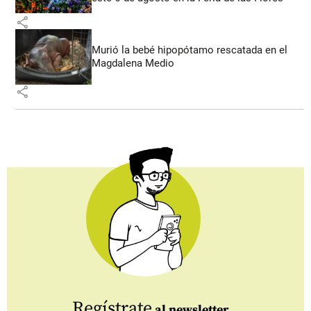
share
Murió la bebé hipopótamo rescatada en el
Magdalena Medio
share
Regístrate
al newsletter