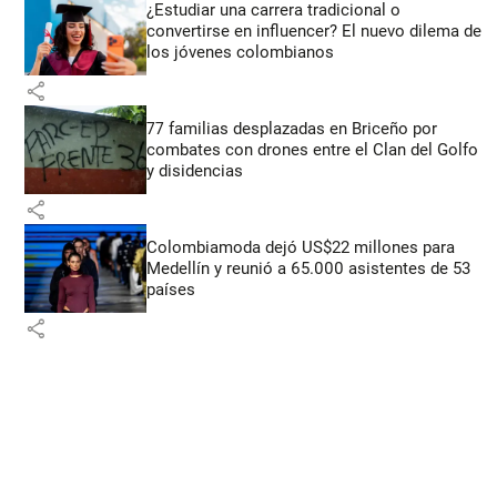
¿Estudiar una carrera tradicional o
convertirse en influencer? El nuevo dilema de
los jóvenes colombianos
share
77 familias desplazadas en Briceño por
combates con drones entre el Clan del Golfo
y disidencias
share
Colombiamoda dejó US$22 millones para
Medellín y reunió a 65.000 asistentes de 53
países
share