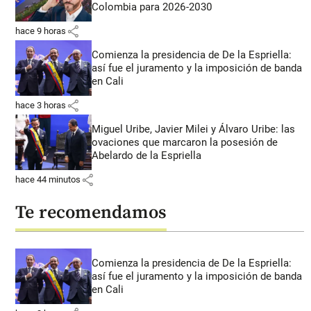
Colombia para 2026-2030
share
hace 9 horas
Comienza la presidencia de De la Espriella:
así fue el juramento y la imposición de banda
en Cali
share
hace 3 horas
Miguel Uribe, Javier Milei y Álvaro Uribe: las
ovaciones que marcaron la posesión de
Abelardo de la Espriella
share
hace 44 minutos
Te recomendamos
Comienza la presidencia de De la Espriella:
así fue el juramento y la imposición de banda
en Cali