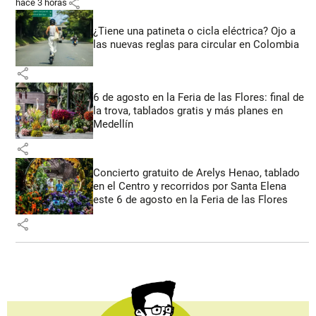
share
hace 3 horas
¿Tiene una patineta o cicla eléctrica? Ojo a
las nuevas reglas para circular en Colombia
share
6 de agosto en la Feria de las Flores: final de
la trova, tablados gratis y más planes en
Medellín
share
Concierto gratuito de Arelys Henao, tablado
en el Centro y recorridos por Santa Elena
este 6 de agosto en la Feria de las Flores
share