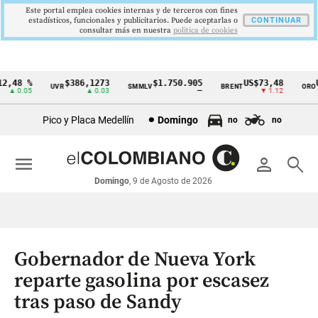
Este portal emplea cookies internas y de terceros con fines
estadísticos, funcionales y publicitarios. Puede aceptarlas o
CONTINUAR
consultar más en nuestra
politica de cookies
,48 %
$386,1273
$1.750.905
US$73,48
US
UVR
SMMLV
BRENT
ORO
Cintillo
▲ 0.05
▲ 0.03
—
▼ 1.12
de
Pico y Placa Medellín
Domingo
no
no
indicadores
económicos
menu
person
search
Colombia
Domingo
, 9 de Agosto de 2026
Gobernador de Nueva York
reparte gasolina por escasez
tras paso de Sandy