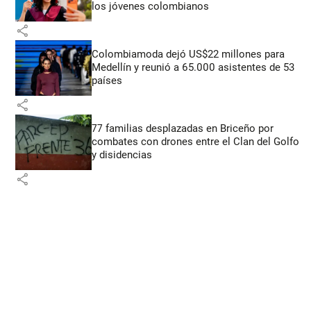
los jóvenes colombianos
share
Colombiamoda dejó US$22 millones para
Medellín y reunió a 65.000 asistentes de 53
países
share
77 familias desplazadas en Briceño por
combates con drones entre el Clan del Golfo
y disidencias
share