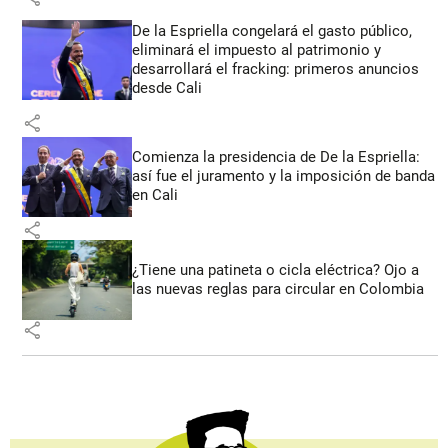
De la Espriella congelará el gasto público,
eliminará el impuesto al patrimonio y
desarrollará el fracking: primeros anuncios
desde Cali
share
Comienza la presidencia de De la Espriella:
así fue el juramento y la imposición de banda
en Cali
share
¿Tiene una patineta o cicla eléctrica? Ojo a
las nuevas reglas para circular en Colombia
share