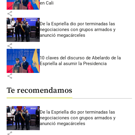
en Cali
share
De la Espriella dio por terminadas las
negociaciones con grupos armados y
anunció megacárceles
share
10 claves del discurso de Abelardo de la
Espriella al asumir la Presidencia
share
Te recomendamos
De la Espriella dio por terminadas las
negociaciones con grupos armados y
anunció megacárceles
share