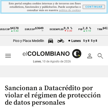
Este portal emplea cookies internas y de terceros con fines
estadísticos, funcionales y publicitarios. Puede aceptarlas o
CONTINUAR
consultar más en nuestra
politica de cookies
$4178
$3649
9,9 %
2,8 %
$4178
D/COP
EUR/COP
DESEMPLEO
PIB
TRM
Cintillo
▲ 0.42
—
▼ 0.30
▲ 0.10
▲ 
de
Pico y Placa Medellín
Lunes
5 y 8
5 y 8
indicadores
económicos
menu
person
search
Colombia
Lunes
, 10 de Agosto de 2026
Sancionan a Datacrédito por
violar el régimen de protección
de datos personales