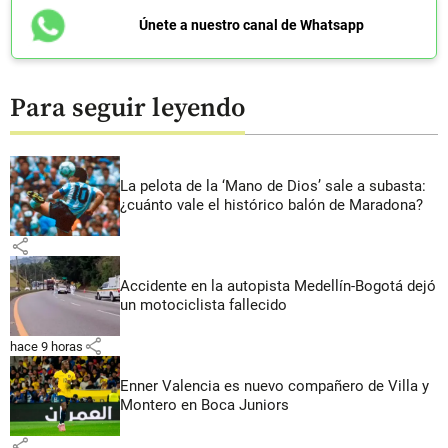
Únete a nuestro canal de Whatsapp
Para seguir leyendo
La pelota de la ‘Mano de Dios’ sale a subasta:
¿cuánto vale el histórico balón de Maradona?
share
Accidente en la autopista Medellín-Bogotá dejó
un motociclista fallecido
share
hace 9 horas
Enner Valencia es nuevo compañero de Villa y
Montero en Boca Juniors
share