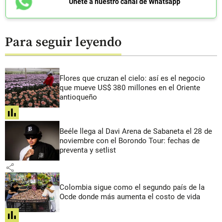
Únete a nuestro canal de Whatsapp
Para seguir leyendo
Flores que cruzan el cielo: así es el negocio
que mueve US$ 380 millones en el Oriente
antioqueño
share
Beéle llega al Davi Arena de Sabaneta el 28 de
noviembre con el Borondo Tour: fechas de
preventa y setlist
share
Colombia sigue como el segundo país de la
Ocde donde más aumenta el costo de vida
share