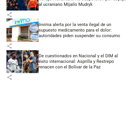
al ucraniano Mijailo Mudryk
share
Invima alerta por la venta ilegal de un
supuesto medicamento para el dolor:
autoridades piden suspender su consumo
share
De cuestionados en Nacional y el DIM al
éxito internacional: Asprilla y Restrepo
renacen con el Bolívar de la Paz
share