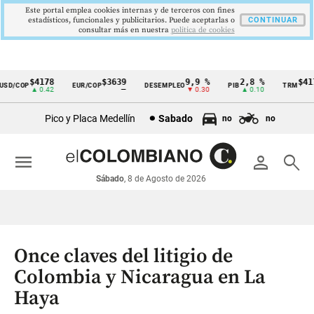
Este portal emplea cookies internas y de terceros con fines
estadísticos, funcionales y publicitarios. Puede aceptarlas o
CONTINUAR
consultar más en nuestra
politica de cookies
$4178
$3639
9,9 %
2,8 %
$4178
/COP
EUR/COP
DESEMPLEO
PIB
TRM
Cintillo
▲ 0.42
—
▼ 0.30
▲ 0.10
▲ 0
de
Pico y Placa Medellín
Sabado
no
no
indicadores
económicos
menu
person
search
Colombia
Sábado
, 8 de Agosto de 2026
Once claves del litigio de
Colombia y Nicaragua en La
Haya