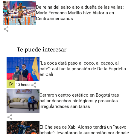
De reina del salto alto a dueña de las vallas:
María Fernanda Murillo hizo historia en
Centroamericanos
share
Te puede interesar
“La coca dará paso al coco, al cacao, al
café”: así fue la posesión de De la Espriella
en Cali
share
hace 13 horas
Cerraron centro estético en Bogotá tras
hallar desechos biológicos y presuntas
irregularidades sanitarias
share
El Chelsea de Xabi Alonso tendrá un “nuevo
fichaje”: levantaron la suspensión por dopaje