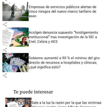
Empresas de servicios públicos alertan de
cinco riesgos del nuevo marco tarifario de
aseo
share
Acolgen denuncia supuesto “hostigamiento
institucional” tras investigación de la SIC a
Enel, Celsia y AES
share
Gobierno aumentó a 90 % el mínimo del giro
directo de recursos a hospitales y clínicas;
¿qué significa esto?
share
Te puede interesar
Sale a la luz la razón por la que las víctimas