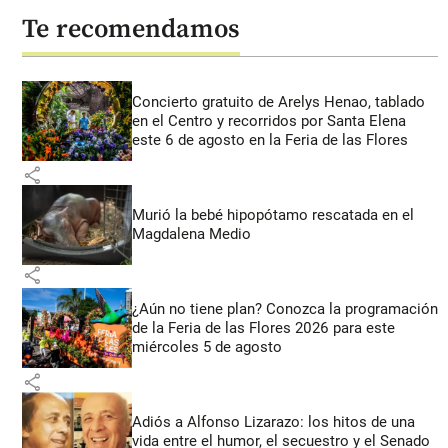
Te recomendamos
Concierto gratuito de Arelys Henao, tablado
en el Centro y recorridos por Santa Elena
este 6 de agosto en la Feria de las Flores
share
Murió la bebé hipopótamo rescatada en el
Magdalena Medio
share
¿Aún no tiene plan? Conozca la programación
de la Feria de las Flores 2026 para este
miércoles 5 de agosto
share
Adiós a Alfonso Lizarazo: los hitos de una
vida entre el humor, el secuestro y el Senado