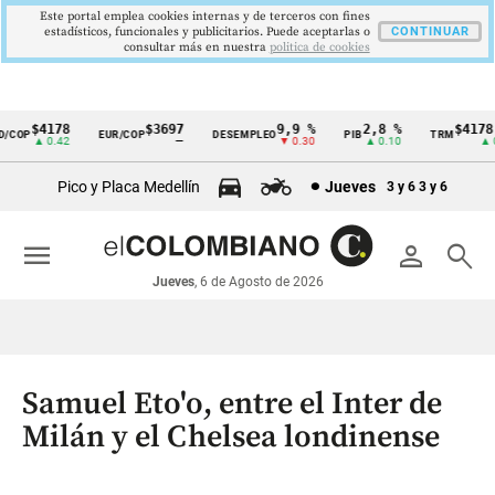
Este portal emplea cookies internas y de terceros con fines
estadísticos, funcionales y publicitarios. Puede aceptarlas o
CONTINUAR
consultar más en nuestra
politica de cookies
$4178
$3697
9,9 %
2,8 %
$4178,2
COP
EUR/COP
DESEMPLEO
PIB
TRM
Cintillo
▲ 0.42
—
▼ 0.30
▲ 0.10
▲ 0.4
de
Pico y Placa Medellín
Jueves
3 y 6
3 y 6
indicadores
económicos
menu
person
search
Colombia
Jueves
, 6 de Agosto de 2026
Samuel Eto'o, entre el Inter de
Milán y el Chelsea londinense