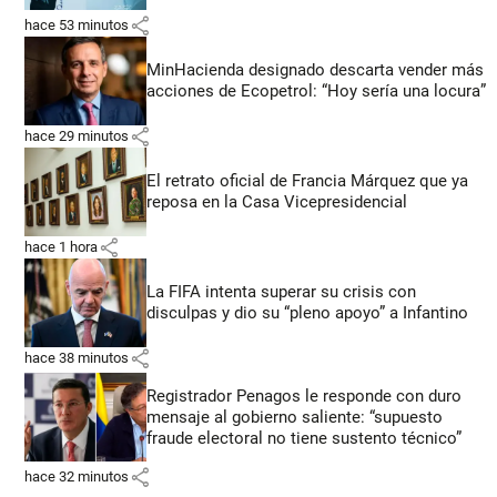
share
hace 53 minutos
MinHacienda designado descarta vender más
acciones de Ecopetrol: “Hoy sería una locura”
share
hace 29 minutos
El retrato oficial de Francia Márquez que ya
reposa en la Casa Vicepresidencial
share
hace 1 hora
La FIFA intenta superar su crisis con
disculpas y dio su “pleno apoyo” a Infantino
share
hace 38 minutos
Registrador Penagos le responde con duro
mensaje al gobierno saliente: “supuesto
fraude electoral no tiene sustento técnico”
share
hace 32 minutos