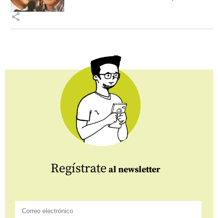
share
Regístrate
al newsletter