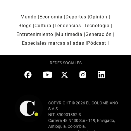
Mundo
Economía
Deportes
Opinión
Blogs
Cultura
Tendencias
Tecnología
Entretenimiento
Multimedia
Generación
Especiales marcas aliadas
Pódcast
REDES SOCIALES
COPYRIGHT © 2026 EL COLOMBIANO
S.A.S
NIT: 890901352-3
Carrera 48 N° 30 Sur - 119, Envigado,
Antioquia, Colombia.