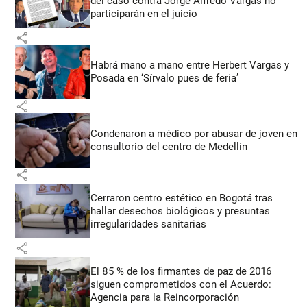
del caso contra Jorge Alfredo Vargas no
participarán en el juicio
share
Habrá mano a mano entre Herbert Vargas y
Posada en ‘Sírvalo pues de feria’
share
Condenaron a médico por abusar de joven en
consultorio del centro de Medellín
share
Cerraron centro estético en Bogotá tras
hallar desechos biológicos y presuntas
irregularidades sanitarias
share
El 85 % de los firmantes de paz de 2016
siguen comprometidos con el Acuerdo:
Agencia para la Reincorporación