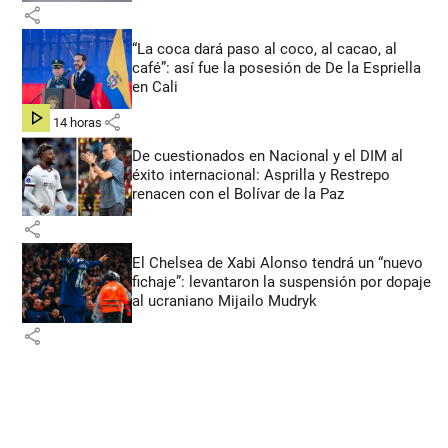
share
“La coca dará paso al coco, al cacao, al
café”: así fue la posesión de De la Espriella
en Cali
share
hace 14 horas
De cuestionados en Nacional y el DIM al
éxito internacional: Asprilla y Restrepo
renacen con el Bolívar de la Paz
share
El Chelsea de Xabi Alonso tendrá un “nuevo
fichaje”: levantaron la suspensión por dopaje
al ucraniano Mijailo Mudryk
share