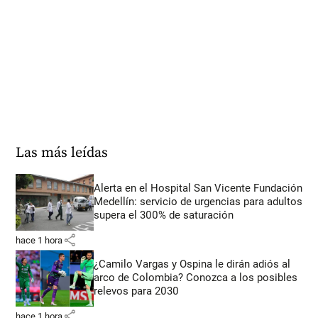
Las más leídas
Alerta en el Hospital San Vicente Fundación
Medellín: servicio de urgencias para adultos
supera el 300% de saturación
share
hace 1 hora
¿Camilo Vargas y Ospina le dirán adiós al
arco de Colombia? Conozca a los posibles
relevos para 2030
share
hace 1 hora