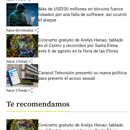
Más de US$100 millones en bitcoins fueron
robados por una falla de software: así ocurrió
el ataque
share
hace 60 minutos
Concierto gratuito de Arelys Henao, tablado
en el Centro y recorridos por Santa Elena
este 6 de agosto en la Feria de las Flores
share
hace 2 horas
Caracol Televisión presentó su nueva política
para prevenir el acoso sexual
share
hace 2 horas
Te recomendamos
Concierto gratuito de Arelys Henao, tablado