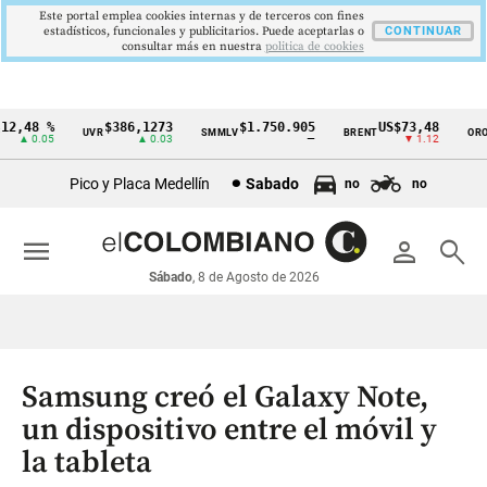
Este portal emplea cookies internas y de terceros con fines
estadísticos, funcionales y publicitarios. Puede aceptarlas o
CONTINUAR
consultar más en nuestra
politica de cookies
2,48 %
$386,1273
$1.750.905
US$73,48
U
UVR
SMMLV
BRENT
ORO
Cintillo
▲ 0.05
▲ 0.03
—
▼ 1.12
de
Pico y Placa Medellín
Sabado
no
no
indicadores
económicos
menu
person
search
Colombia
Sábado
, 8 de Agosto de 2026
Samsung creó el Galaxy Note,
un dispositivo entre el móvil y
la tableta