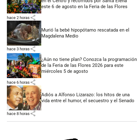
en el Centro y recorridos por Santa Elena
este 6 de agosto en la Feria de las Flores
share
hace 2 horas
Murió la bebé hipopótamo rescatada en el
Magdalena Medio
share
hace 3 horas
¿Aún no tiene plan? Conozca la programación
de la Feria de las Flores 2026 para este
miércoles 5 de agosto
share
hace 6 horas
Adiós a Alfonso Lizarazo: los hitos de una
vida entre el humor, el secuestro y el Senado
share
hace 8 horas