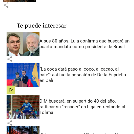
share
Te puede interesar
A sus 80 años, Lula confirma que buscará un
cuarto mandato como presidente de Brasil
share
“La coca dará paso al coco, al cacao, al
café”: así fue la posesión de De la Espriella
en Cali
share
DIM buscará, en su partido 40 del año,
ratificar su “renacer” en Liga enfrentando al
Tolima
share