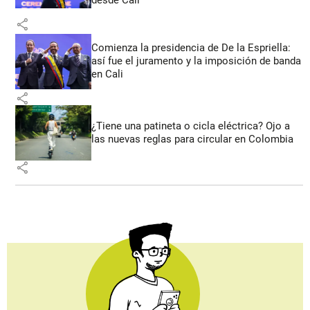
desde Cali
share
Comienza la presidencia de De la Espriella:
así fue el juramento y la imposición de banda
en Cali
share
¿Tiene una patineta o cicla eléctrica? Ojo a
las nuevas reglas para circular en Colombia
share