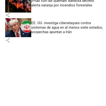
¡Pilas con las quemas! Barbosa decretó
alerta naranja por incendios forestales
share
EE. UU. investiga ciberataques contra
sistemas de agua en al menos siete estados;
sospechas apuntan a Irán
share