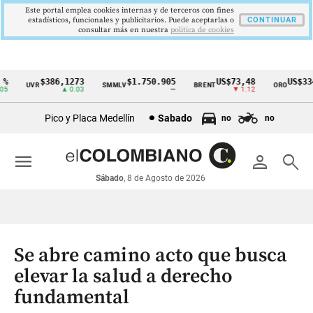
Este portal emplea cookies internas y de terceros con fines
estadísticos, funcionales y publicitarios. Puede aceptarlas o
CONTINUAR
consultar más en nuestra
politica de cookies
%
$386,1273
$1.750.905
US$73,48
US$334
UVR
SMMLV
BRENT
ORO
Cintillo
5
▲ 0.03
—
▼ 1.12
▲
de
Pico y Placa Medellín
Sabado
no
no
indicadores
económicos
menu
person
search
Colombia
Sábado
, 8 de Agosto de 2026
Se abre camino acto que busca
elevar la salud a derecho
fundamental