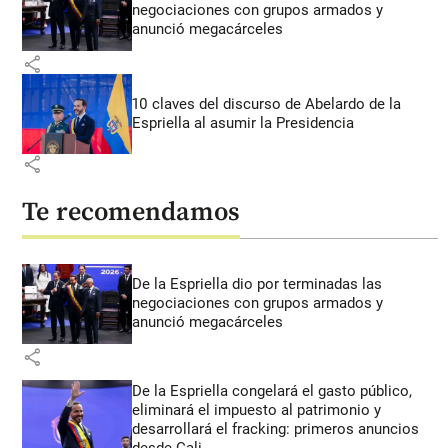
negociaciones con grupos armados y
anunció megacárceles
share
10 claves del discurso de Abelardo de la
Espriella al asumir la Presidencia
share
Te recomendamos
De la Espriella dio por terminadas las
negociaciones con grupos armados y
anunció megacárceles
share
De la Espriella congelará el gasto público,
eliminará el impuesto al patrimonio y
desarrollará el fracking: primeros anuncios