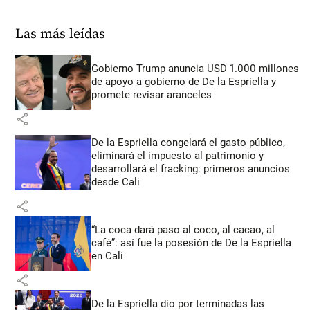
Las más leídas
Gobierno Trump anuncia USD 1.000 millones
de apoyo a gobierno de De la Espriella y
promete revisar aranceles
share
De la Espriella congelará el gasto público,
eliminará el impuesto al patrimonio y
desarrollará el fracking: primeros anuncios
desde Cali
share
“La coca dará paso al coco, al cacao, al
café”: así fue la posesión de De la Espriella
en Cali
share
De la Espriella dio por terminadas las