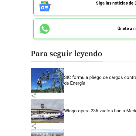
Siga las noticias 
Únete a n
Para seguir leyendo
SIC formula pliego de cargos contra
de Energía
share
Wingo opera 236 vuelos hacia Medell
share