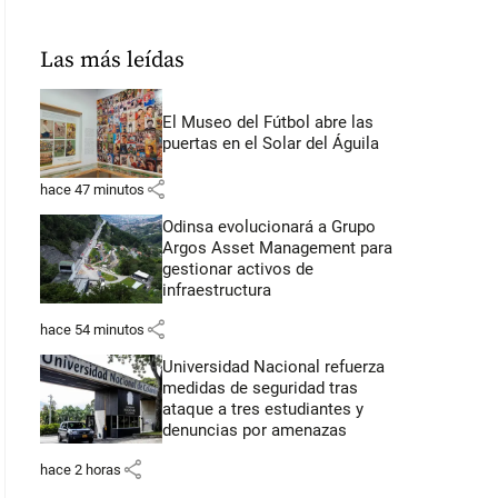
Las más leídas
El Museo del Fútbol abre las
puertas en el Solar del Águila
share
hace 47 minutos
Odinsa evolucionará a Grupo
Argos Asset Management para
gestionar activos de
infraestructura
share
hace 54 minutos
Universidad Nacional refuerza
medidas de seguridad tras
ataque a tres estudiantes y
denuncias por amenazas
share
hace 2 horas