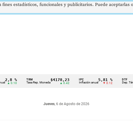
 fines estadísticos, funcionales y publicitarios. Puede aceptarlas
8 %
$4178,23
5,81 %
TRM
IPC
DTF
Tasa Rep. Moneda
Inflación anual
Dep. Término Fi
0.10
▲ 0.42
▼ 0.12
Jueves
, 6 de Agosto de 2026