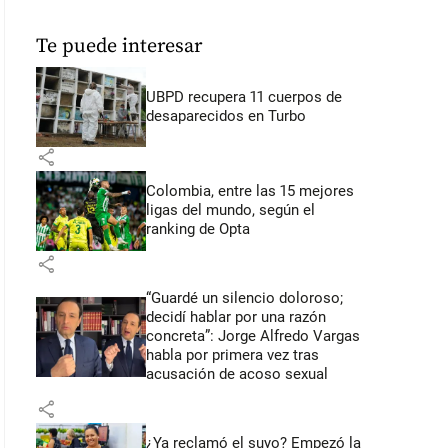
Te puede interesar
UBPD recupera 11 cuerpos de
desaparecidos en Turbo
share
Colombia, entre las 15 mejores
ligas del mundo, según el
ranking de Opta
share
“Guardé un silencio doloroso;
decidí hablar por una razón
concreta”: Jorge Alfredo Vargas
habla por primera vez tras
acusación de acoso sexual
share
¿Ya reclamó el suyo? Empezó la