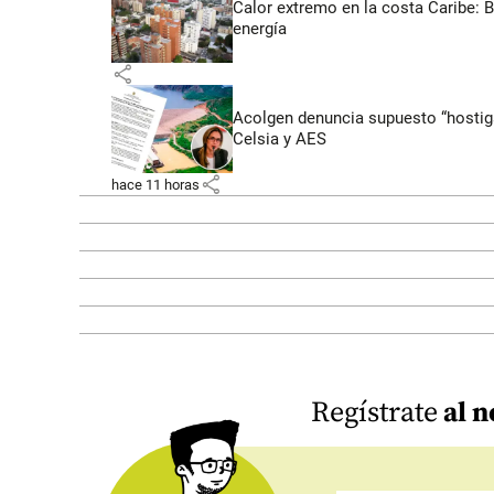
Calor extremo en la costa Caribe: 
energía
share
Acolgen denuncia supuesto “hostigam
Celsia y AES
share
hace 11 horas
Regístrate
al n