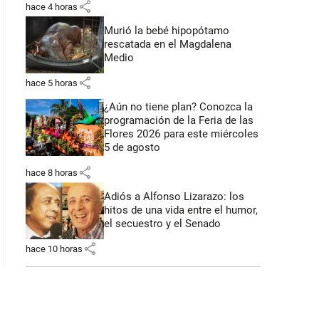
share
hace 4 horas
Murió la bebé hipopótamo
rescatada en el Magdalena
Medio
share
hace 5 horas
¿Aún no tiene plan? Conozca la
programación de la Feria de las
Flores 2026 para este miércoles
5 de agosto
share
hace 8 horas
Adiós a Alfonso Lizarazo: los
hitos de una vida entre el humor,
el secuestro y el Senado
share
hace 10 horas