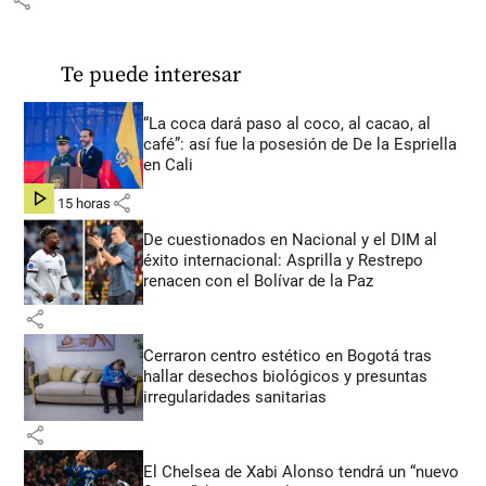
share
Te puede interesar
“La coca dará paso al coco, al cacao, al
café”: así fue la posesión de De la Espriella
en Cali
share
hace 15 horas
De cuestionados en Nacional y el DIM al
éxito internacional: Asprilla y Restrepo
renacen con el Bolívar de la Paz
share
Cerraron centro estético en Bogotá tras
hallar desechos biológicos y presuntas
irregularidades sanitarias
share
El Chelsea de Xabi Alonso tendrá un “nuevo