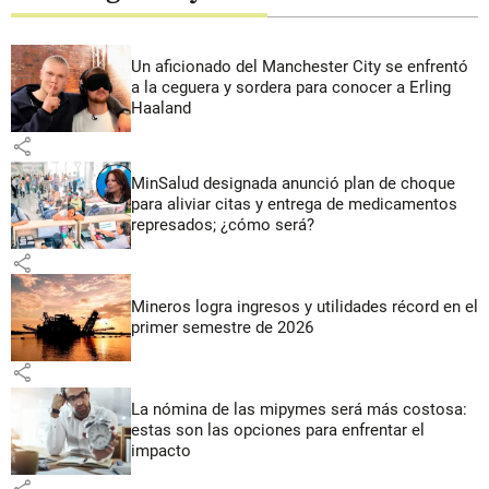
Un aficionado del Manchester City se enfrentó
a la ceguera y sordera para conocer a Erling
Haaland
share
MinSalud designada anunció plan de choque
para aliviar citas y entrega de medicamentos
represados; ¿cómo será?
share
Mineros logra ingresos y utilidades récord en el
primer semestre de 2026
share
La nómina de las mipymes será más costosa:
estas son las opciones para enfrentar el
impacto