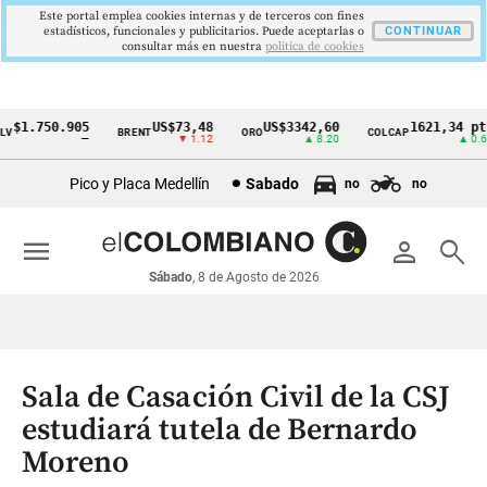
Este portal emplea cookies internas y de terceros con fines
estadísticos, funcionales y publicitarios. Puede aceptarlas o
CONTINUAR
consultar más en nuestra
politica de cookies
$1.750.905
US$73,48
US$3342,60
1621,34 pts
V
BRENT
ORO
COLCAP
Cintillo
—
▼ 1.12
▲ 8.20
▲ 0.67
de
Pico y Placa Medellín
Sabado
no
no
indicadores
económicos
menu
person
search
Colombia
Sábado
, 8 de Agosto de 2026
Sala de Casación Civil de la CSJ
estudiará tutela de Bernardo
Moreno