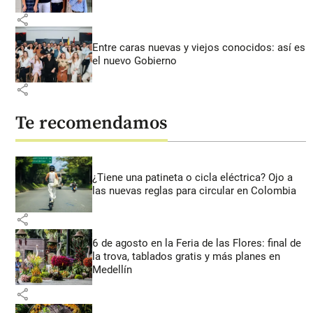
share
Entre caras nuevas y viejos conocidos: así es
el nuevo Gobierno
share
Te recomendamos
¿Tiene una patineta o cicla eléctrica? Ojo a
las nuevas reglas para circular en Colombia
share
6 de agosto en la Feria de las Flores: final de
la trova, tablados gratis y más planes en
Medellín
share