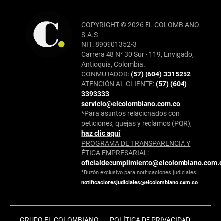
COPYRIGHT © 2026 EL COLOMBIANO
S.A.S
NIT: 890901352-3
Carrera 48 N° 30 Sur - 119, Envigado,
Antioquia, Colombia.
CONMUTADOR:
(57) (604) 3315252
ATENCIÓN AL CLIENTE:
(57) (604)
3393333
servicio@elcolombiano.com.co
*Para asuntos relacionados con
peticiones, quejas y reclamos (PQR),
haz clic aquí
PROGRAMA DE TRANSPARENCIA Y
ÉTICA EMPRESARIAL:
oficialdecumplimiento@elcolombiano.com.
*Buzón exclusivo para notificaciones judiciales:
notificacionesjudiciales@elcolombiano.com.co
GRUPO EL COLOMBIANO
POLÍTICA DE PRIVACIDAD