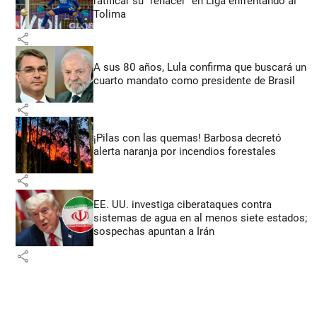
ratificar su “renacer” en Liga enfrentando al
Tolima
share
A sus 80 años, Lula confirma que buscará un
cuarto mandato como presidente de Brasil
share
¡Pilas con las quemas! Barbosa decretó
alerta naranja por incendios forestales
share
EE. UU. investiga ciberataques contra
sistemas de agua en al menos siete estados;
sospechas apuntan a Irán
share