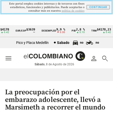
Este portal emplea cookies internas y de terceros con fines
estadísticos, funcionales y publicitarios. Puede aceptarlas o
CONTINUAR
consultar más en nuestra
politica de cookies
178
$3639
9,9 %
2,8 %
$4178,23
EUR/COP
DESEMPLEO
PIB
TRM
Cintillo
0.42
—
▼ 0.30
▲ 0.10
▲ 0.42
de
Pico y Placa Medellín
Sabado
no
no
indicadores
económicos
menu
person
search
Colombia
Sábado
, 8 de Agosto de 2026
La preocupación por el
embarazo adolescente, llevó a
Marsimeth a recorrer el mundo