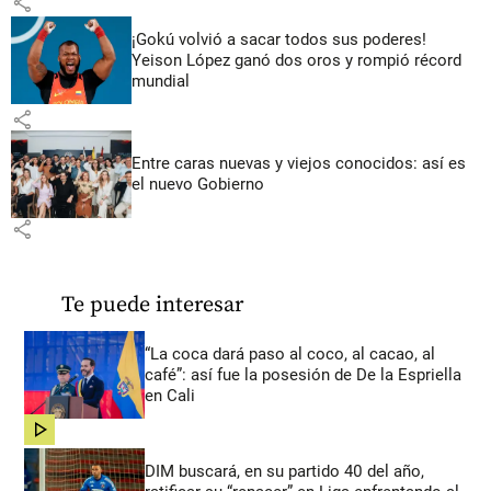
share
¡Gokú volvió a sacar todos sus poderes!
Yeison López ganó dos oros y rompió récord
mundial
share
Entre caras nuevas y viejos conocidos: así es
el nuevo Gobierno
share
Te puede interesar
“La coca dará paso al coco, al cacao, al
café”: así fue la posesión de De la Espriella
en Cali
share
DIM buscará, en su partido 40 del año,