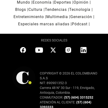
Mundo
Economía
Deportes
Opinión
Blogs
Cultura
Tendencias
Tecnología
Entretenimiento
Multimedia
Generación
Especiales marcas aliadas
Pódcast
REDES SOCIALES
COPYRIGHT © 2026 EL COLOMBIANO
S.A.S
NIT: 890901352-3
Carrera 48 N° 30 Sur - 119, Envigado,
Antioquia, Colombia.
CONMUTADOR:
(57) (604) 3315252
ATENCIÓN AL CLIENTE:
(57) (604)
3393333