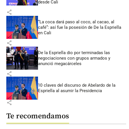
desde Cali
share
“La coca dará paso al coco, al cacao, al
café”: así fue la posesión de De la Espriella
en Cali
share
De la Espriella dio por terminadas las
negociaciones con grupos armados y
anunció megacárceles
share
10 claves del discurso de Abelardo de la
Espriella al asumir la Presidencia
share
Te recomendamos