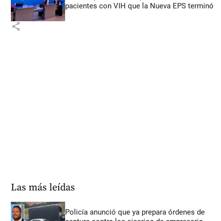
pacientes con VIH que la Nueva EPS terminó
share
Las más leídas
Policía anunció que ya prepara órdenes de