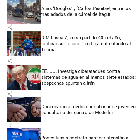
Alias ‘Douglas’ y ‘Carlos Pesebre’, entre los
trasladados de la cárcel de Itagüí
share
DIM buscará, en su partido 40 del año,
ratificar su “renacer” en Liga enfrentando al
Tolima
share
EE. UU. investiga ciberataques contra
sistemas de agua en al menos siete estados;
sospechas apuntan a Irán
share
Condenaron a médico por abusar de joven en
consultorio del centro de Medellín
share
Ponen lupa a contrato para dar atención a