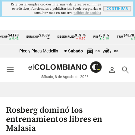
Este portal emplea cookies internas y de terceros con fines
estadísticos, funcionales y publicitarios. Puede aceptarlas o
CONTINUAR
consultar más en nuestra
politica de cookies
$4178
$3639
9,9 %
2,8 %
$4178,2
OP
EUR/COP
DESEMPLEO
PIB
TRM
Cintillo
▲ 0.42
—
▼ 0.30
▲ 0.10
▲ 0.4
de
Pico y Placa Medellín
Sabado
no
no
indicadores
económicos
menu
person
search
Colombia
Sábado
, 8 de Agosto de 2026
Rosberg dominó los
entrenamientos libres en
Malasia