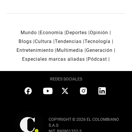
Mundo
Economía
Deportes
Opinión
Blogs
Cultura
Tendencias
Tecnología
Entretenimiento
Multimedia
Generación
Especiales marcas aliadas
Pódcast
REDES SOCIALES
COPYRIGHT © 2026 EL COLOMBIANO
S.A.S
NIT: 890901352-3