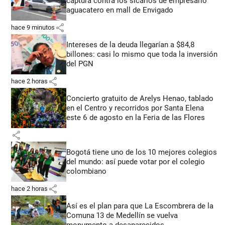
captura contra los sicarios de empresario
aguacatero en mall de Envigado
share
hace 9 minutos
Intereses de la deuda llegarían a $84,8
billones: casi lo mismo que toda la inversión
del PGN
share
hace 2 horas
Concierto gratuito de Arelys Henao, tablado
en el Centro y recorridos por Santa Elena
este 6 de agosto en la Feria de las Flores
share
Bogotá tiene uno de los 10 mejores colegios
del mundo: así puede votar por el colegio
colombiano
share
hace 2 horas
Así es el plan para que La Escombrera de la
Comuna 13 de Medellín se vuelva
monumento a desaparecidos