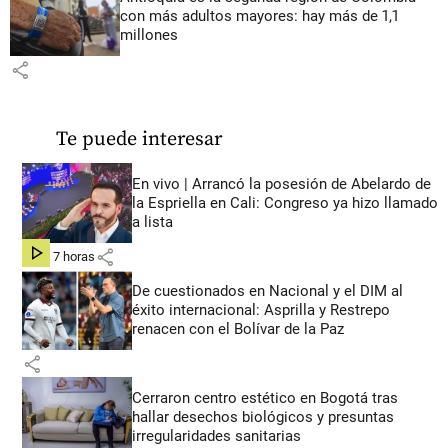
con más adultos mayores: hay más de 1,1
millones
share
Te puede interesar
En vivo | Arrancó la posesión de Abelardo de
la Espriella en Cali: Congreso ya hizo llamado
a lista
share
hace 7 horas
De cuestionados en Nacional y el DIM al
éxito internacional: Asprilla y Restrepo
renacen con el Bolívar de la Paz
share
Cerraron centro estético en Bogotá tras
hallar desechos biológicos y presuntas
irregularidades sanitarias