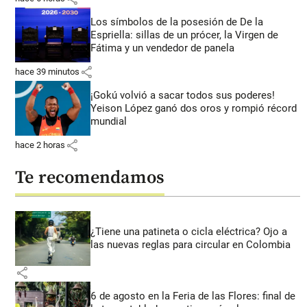
Los símbolos de la posesión de De la
Espriella: sillas de un prócer, la Virgen de
Fátima y un vendedor de panela
share
hace 39 minutos
¡Gokú volvió a sacar todos sus poderes!
Yeison López ganó dos oros y rompió récord
mundial
share
hace 2 horas
Te recomendamos
¿Tiene una patineta o cicla eléctrica? Ojo a
las nuevas reglas para circular en Colombia
share
6 de agosto en la Feria de las Flores: final de