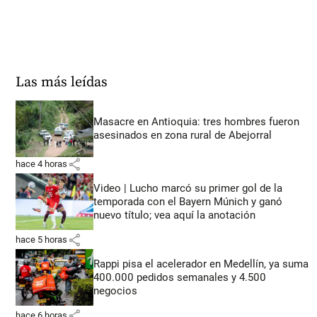
Las más leídas
Masacre en Antioquia: tres hombres fueron
asesinados en zona rural de Abejorral
share
hace 4 horas
Video | Lucho marcó su primer gol de la
temporada con el Bayern Múnich y ganó
nuevo título; vea aquí la anotación
share
hace 5 horas
Rappi pisa el acelerador en Medellín, ya suma
400.000 pedidos semanales y 4.500
negocios
share
hace 6 horas