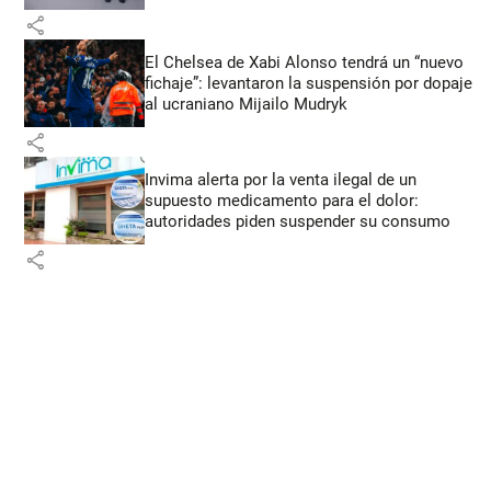
share
El Chelsea de Xabi Alonso tendrá un “nuevo
fichaje”: levantaron la suspensión por dopaje
al ucraniano Mijailo Mudryk
share
Invima alerta por la venta ilegal de un
supuesto medicamento para el dolor:
autoridades piden suspender su consumo
share