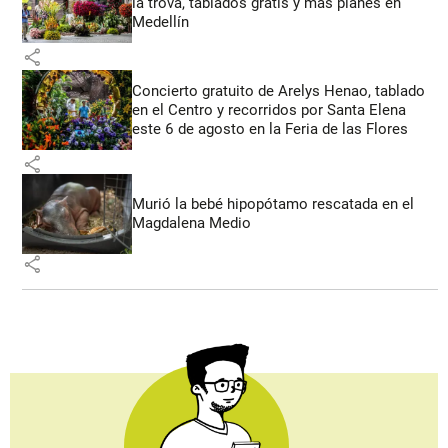
la trova, tablados gratis y más planes en
Medellín
share
Concierto gratuito de Arelys Henao, tablado
en el Centro y recorridos por Santa Elena
este 6 de agosto en la Feria de las Flores
share
Murió la bebé hipopótamo rescatada en el
Magdalena Medio
share