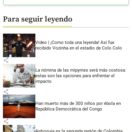
Para seguir leyendo
Video | ¡Como toda una leyenda! Así fue
recibido Vozinha en el estadio de Colo Colo
share
La nómina de las mipymes será más costosa:
estas son las opciones para enfrentar el
impacto
share
Han muerto más de 300 niños por ébola en
República Democrática del Congo
share
Antioquia es la segunda región de Colombia