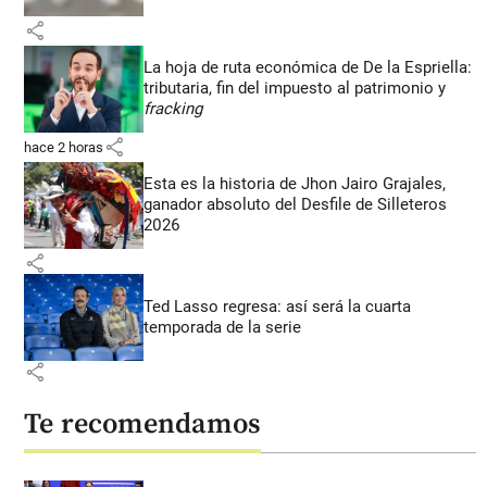
share
La hoja de ruta económica de De la Espriella:
tributaria, fin del impuesto al patrimonio y
fracking
share
hace 2 horas
Esta es la historia de Jhon Jairo Grajales,
ganador absoluto del Desfile de Silleteros
2026
share
Ted Lasso regresa: así será la cuarta
temporada de la serie
share
Te recomendamos