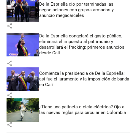
De la Espriella dio por terminadas las
negociaciones con grupos armados y
anunció megacárceles
share
De la Espriella congelará el gasto público,
eliminará el impuesto al patrimonio y
desarrollará el fracking: primeros anuncios
desde Cali
share
Comienza la presidencia de De la Espriella:
así fue el juramento y la imposición de banda
en Cali
share
¿Tiene una patineta o cicla eléctrica? Ojo a
las nuevas reglas para circular en Colombia
share