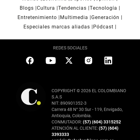
Blogs
Cultura
Tendencias
Tecnología
Entretenimiento
Multimedia
Generación
Especiales marcas aliadas
Pódcast
REDES SOCIALES
COPYRIGHT © 2026 EL COLOMBIANO
S.A.S
NIT: 890901352-3
Carrera 48 N° 30 Sur - 119, Envigado,
Antioquia, Colombia.
CONMUTADOR:
(57) (604) 3315252
ATENCIÓN AL CLIENTE:
(57) (604)
3393333