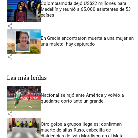
Colombiamoda dejó US$22 millones para
Medellín y reunió a 65.000 asistentes de 53
países
share
En Grecia encontraron muerta a una mujer en
una maleta: hay capturado
share
Las más leídas
Nacional se rajó ante América y volvió a
quedarse corto ante un grande
share
Otro golpe a grupos ilegales: confirman
muerte de alias Ruso, cabecilla de
disidencias de Iván Mordisco en el Meta