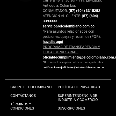
Carrera 48 N° 30 Sur - 119, Envigado,
Antioquia, Colombia.
CONMUTADOR:
(57) (604) 3315252
ATENCIÓN AL CLIENTE:
(57) (604)
3393333
servicio@elcolombiano.com.co
*Para asuntos relacionados con
peticiones, quejas y reclamos (PQR),
haz clic aquí
PROGRAMA DE TRANSPARENCIA Y
ÉTICA EMPRESARIAL:
oficialdecumplimiento@elcolombiano.com.
*Buzón exclusivo para notificaciones judiciales:
notificacionesjudiciales@elcolombiano.com.co
GRUPO EL COLOMBIANO
POLÍTICA DE PRIVACIDAD
CONTÁCTANOS
SUPERINTENDENCIA DE
INDUSTRIA Y COMERCIO
TÉRMINOS Y
CONDICIONES
SUSCRIPCIONES