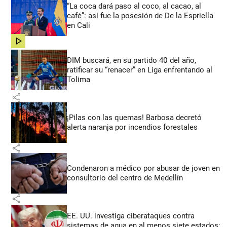
“La coca dará paso al coco, al cacao, al
café”: así fue la posesión de De la Espriella
en Cali
share
DIM buscará, en su partido 40 del año,
ratificar su “renacer” en Liga enfrentando al
Tolima
share
¡Pilas con las quemas! Barbosa decretó
alerta naranja por incendios forestales
share
Condenaron a médico por abusar de joven en
consultorio del centro de Medellín
share
EE. UU. investiga ciberataques contra
sistemas de agua en al menos siete estados;