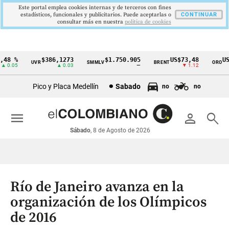
Este portal emplea cookies internas y de terceros con fines
estadísticos, funcionales y publicitarios. Puede aceptarlas o
CONTINUAR
consultar más en nuestra
politica de cookies
8 %
$386,1273
$1.750.905
US$73,48
US$3
UVR
SMMLV
BRENT
ORO
Cintillo
0.05
▲ 0.03
—
▼ 1.12
de
Pico y Placa Medellín
Sabado
no
no
indicadores
económicos
menu
person
search
Colombia
Sábado
, 8 de Agosto de 2026
Río de Janeiro avanza en la
organización de los Olímpicos
de 2016