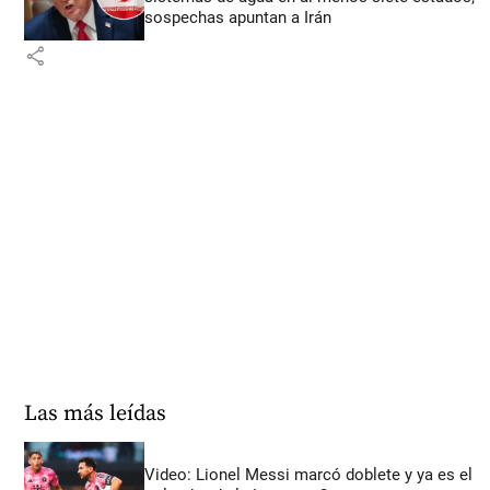
sospechas apuntan a Irán
share
Las más leídas
Video: Lionel Messi marcó doblete y ya es el