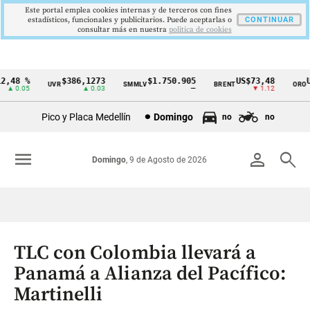
Este portal emplea cookies internas y de terceros con fines
estadísticos, funcionales y publicitarios. Puede aceptarlas o
CONTINUAR
consultar más en nuestra
politica de cookies
48 %
$386,1273
$1.750.905
US$73,48
US
UVR
SMMLV
BRENT
ORO
Cintillo
 0.05
▲ 0.03
—
▼ 1.12
de
Pico y Placa Medellín
Domingo
no
no
indicadores
económicos
menu
person
search
Domingo
, 9 de Agosto de 2026
Colombia
TLC con Colombia llevará a
Panamá a Alianza del Pacífico:
Martinelli