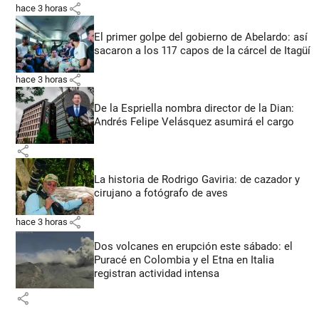
share
hace 3 horas
El primer golpe del gobierno de Abelardo: así
sacaron a los 117 capos de la cárcel de Itagüí
share
hace 3 horas
De la Espriella nombra director de la Dian:
Andrés Felipe Velásquez asumirá el cargo
share
La historia de Rodrigo Gaviria: de cazador y
cirujano a fotógrafo de aves
share
hace 3 horas
Dos volcanes en erupción este sábado: el
Puracé en Colombia y el Etna en Italia
registran actividad intensa
share