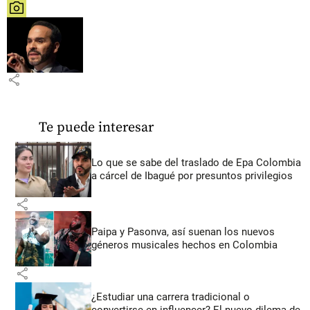
share
share
Te puede interesar
Lo que se sabe del traslado de Epa Colombia
a cárcel de Ibagué por presuntos privilegios
share
Paipa y Pasonva, así suenan los nuevos
géneros musicales hechos en Colombia
share
¿Estudiar una carrera tradicional o
convertirse en influencer? El nuevo dilema de