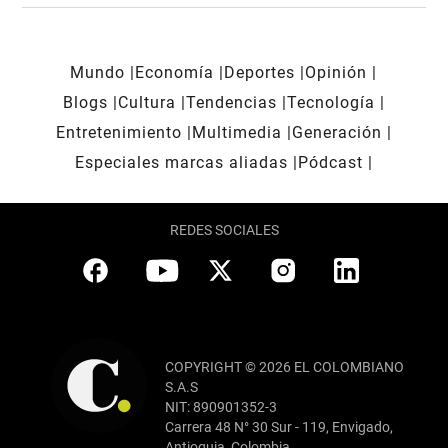
Mundo
Economía
Deportes
Opinión
Blogs
Cultura
Tendencias
Tecnología
Entretenimiento
Multimedia
Generación
Especiales marcas aliadas
Pódcast
REDES SOCIALES
COPYRIGHT © 2026 EL COLOMBIANO
S.A.S
NIT: 890901352-3
Carrera 48 N° 30 Sur - 119, Envigado,
Antioquia, Colombia.