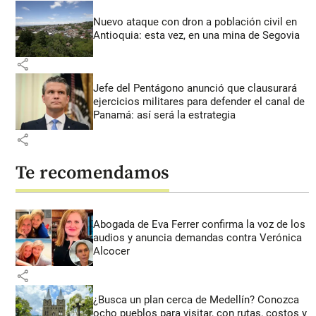
Nuevo ataque con dron a población civil en
Antioquia: esta vez, en una mina de Segovia
share
Jefe del Pentágono anunció que clausurará
ejercicios militares para defender el canal de
Panamá: así será la estrategia
share
Te recomendamos
Abogada de Eva Ferrer confirma la voz de los
audios y anuncia demandas contra Verónica
Alcocer
share
¿Busca un plan cerca de Medellín? Conozca
ocho pueblos para visitar, con rutas, costos y