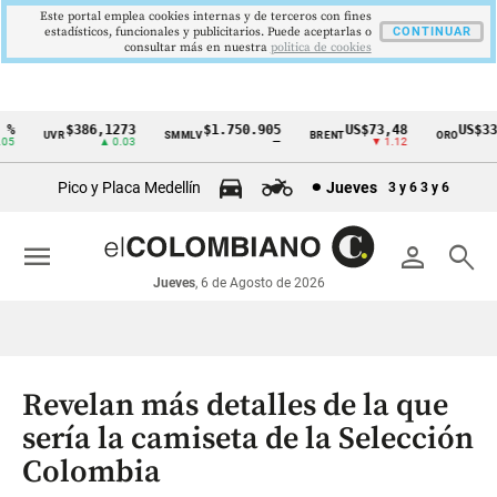
Este portal emplea cookies internas y de terceros con fines
estadísticos, funcionales y publicitarios. Puede aceptarlas o
CONTINUAR
consultar más en nuestra
politica de cookies
$386,1273
$1.750.905
US$73,48
US$334
UVR
SMMLV
BRENT
ORO
Cintillo
▲ 0.03
—
▼ 1.12
▲ 
de
Pico y Placa Medellín
Jueves
3 y 6
3 y 6
indicadores
económicos
menu
person
search
Colombia
Jueves
, 6 de Agosto de 2026
Revelan más detalles de la que
sería la camiseta de la Selección
Colombia