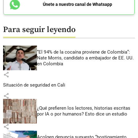
Únete a nuestro canal de Whatsapp
Para seguir leyendo
“El 94% de la cocaína proviene de Colombia”:
Nate Morris, candidato a embajador de EE. UU.
en Colombia
share
Situación de seguridad en Cali
share
¿Qué prefieren los lectores, historias escritas
por IA o por humanos? Esto dice un estudio
share
Acolgen denuncia supuesto “hostigamiento