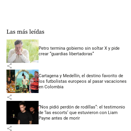
Las más leídas
Petro termina gobierno sin soltar X y pide
crear “guardias libertadoras”
share
Cartagena y Medellín, el destino favorito de
los futbolistas europeos al pasar vacaciones
en Colombia
share
“Nos pidió perdón de rodillas”: el testimonio
de ‘las escorts’ que estuvieron con Liam
Payne antes de morir
share