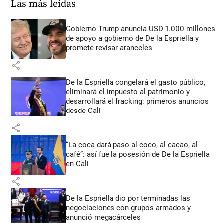
Las más leídas
Gobierno Trump anuncia USD 1.000 millones
de apoyo a gobierno de De la Espriella y
promete revisar aranceles
share
De la Espriella congelará el gasto público,
eliminará el impuesto al patrimonio y
desarrollará el fracking: primeros anuncios
desde Cali
share
“La coca dará paso al coco, al cacao, al
café”: así fue la posesión de De la Espriella
en Cali
share
De la Espriella dio por terminadas las
negociaciones con grupos armados y
anunció megacárceles