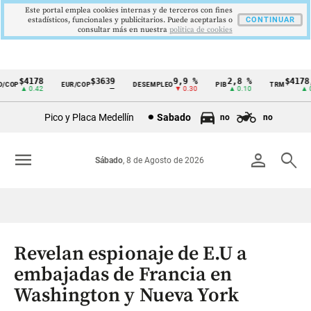
Este portal emplea cookies internas y de terceros con fines
estadísticos, funcionales y publicitarios. Puede aceptarlas o
CONTINUAR
consultar más en nuestra
politica de cookies
$4178
$3639
9,9 %
2,8 %
$4178,2
COP
EUR/COP
DESEMPLEO
PIB
TRM
Cintillo
▲ 0.42
—
▼ 0.30
▲ 0.10
▲ 0.4
de
Pico y Placa Medellín
Sabado
no
no
indicadores
económicos
menu
person
search
Sábado
, 8 de Agosto de 2026
Colombia
Revelan espionaje de E.U a
embajadas de Francia en
Washington y Nueva York