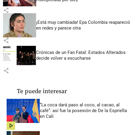
share
¡Está muy cambiada! Epa Colombia reapareció
en redes y parece otra
share
Crónicas de un Fan Fatal: Estados Alterados
decide volver a escucharse
share
Te puede interesar
“La coca dará paso al coco, al cacao, al
café”: así fue la posesión de De la Espriella
en Cali
share