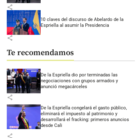
share
10 claves del discurso de Abelardo de la
Espriella al asumir la Presidencia
share
Te recomendamos
De la Espriella dio por terminadas las
negociaciones con grupos armados y
anunció megacárceles
share
De la Espriella congelará el gasto público,
eliminará el impuesto al patrimonio y
desarrollará el fracking: primeros anuncios
desde Cali
share