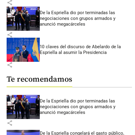
share
De la Espriella dio por terminadas las
negociaciones con grupos armados y
anunció megacárceles
share
10 claves del discurso de Abelardo de la
Espriella al asumir la Presidencia
share
Te recomendamos
De la Espriella dio por terminadas las
negociaciones con grupos armados y
anunció megacárceles
share
De la Espriella congelará el gasto público,