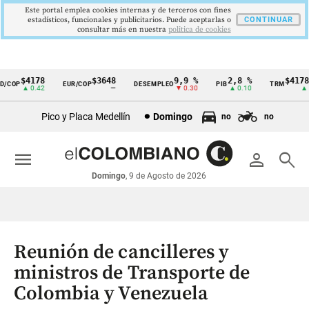
Este portal emplea cookies internas y de terceros con fines
estadísticos, funcionales y publicitarios. Puede aceptarlas o
CONTINUAR
consultar más en nuestra
politica de cookies
$4178
$3648
9,9 %
2,8 %
$4178,
COP
EUR/COP
DESEMPLEO
PIB
TRM
Cintillo
▲ 0.42
—
▼ 0.30
▲ 0.10
▲ 0.
de
Pico y Placa Medellín
Domingo
no
no
indicadores
económicos
menu
person
search
Colombia
Domingo
, 9 de Agosto de 2026
Reunión de cancilleres y
ministros de Transporte de
Colombia y Venezuela