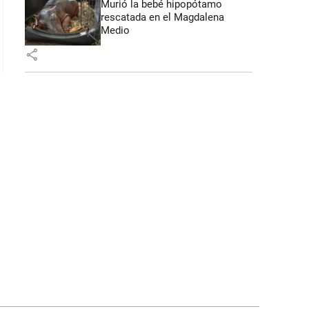
Murió la bebé hipopótamo
rescatada en el Magdalena
Medio
share