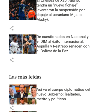
El Chelsea de Xabi Alonso
tendrá un “nuevo fichaje”:
levantaron la suspensión por
dopaje al ucraniano Mijailo
Mudryk
share
De cuestionados en Nacional y
el DIM al éxito internacional:
Asprilla y Restrepo renacen con
el Bolívar de la Paz
share
Las más leídas
Así va el cuerpo diplomático del
nuevo Gobierno: lealtades,
mérito y políticos
share