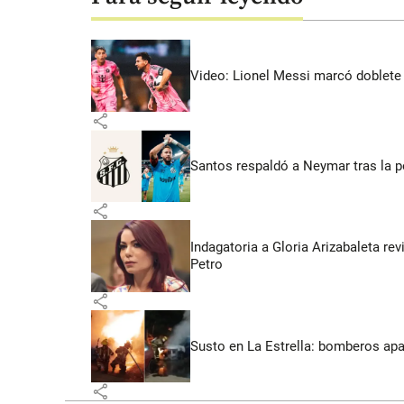
Video: Lionel Messi marcó doblete 
share
Santos respaldó a Neymar tras la p
share
Indagatoria a Gloria Arizabaleta re
Petro
share
Susto en La Estrella: bomberos ap
share