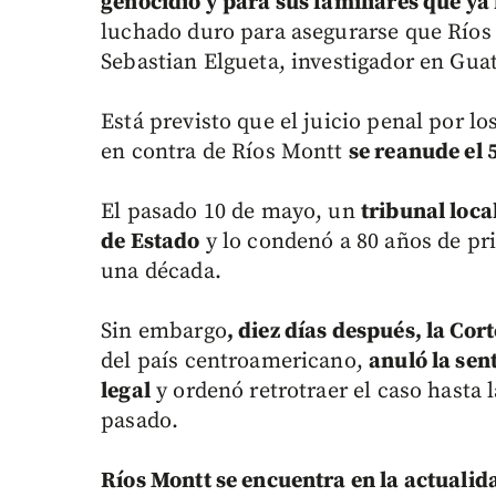
genocidio y para sus familiares que y
luchado duro para asegurarse que Ríos M
Sebastian Elgueta, investigador en Gua
Está previsto que el juicio penal por l
en contra de Ríos Montt
se reanude el 
El pasado 10 de mayo, un
tribunal loca
de Estado
y lo condenó a 80 años de pri
una década.
Sin embargo
, diez días después, la Cor
del país centroamericano,
anuló la sen
legal
y ordenó retrotraer el caso hasta l
pasado.
Ríos Montt se encuentra en la actualid