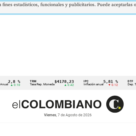
 fines estadísticos, funcionales y publicitarios. Puede aceptarlas
2,8 %
$4178,23
5,81 %
TRM
IPC
DTF
Tasa Rep. Moneda
Inflación anual
Dep. Término
▲ 0.10
▲ 0.42
▼ 0.12
Viernes
, 7 de Agosto de 2026