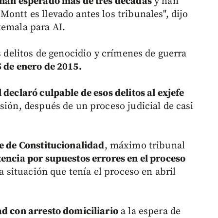
a han esperado más de tres décadas
y han
ontt es llevado antes los tribunales", dijo
temala para AI.
os delitos de genocidio y crímenes de guerra
5 de enero de 2015.
l declaró culpable de esos delitos al exjefe
sión, después de un proceso judicial de casi
te de Constitucionalidad
, máximo tribunal
tencia por supuestos errores en el proceso
a situación que tenía el proceso en abril
ad con arresto domiciliario
a la espera de