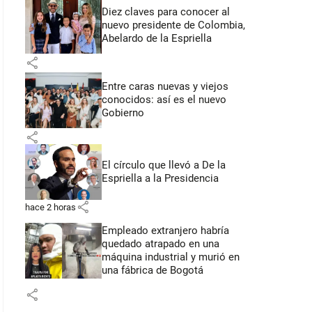
Diez claves para conocer al
nuevo presidente de Colombia,
Abelardo de la Espriella
share
Entre caras nuevas y viejos
conocidos: así es el nuevo
Gobierno
share
El círculo que llevó a De la
Espriella a la Presidencia
share
hace 2 horas
Empleado extranjero habría
quedado atrapado en una
máquina industrial y murió en
una fábrica de Bogotá
share