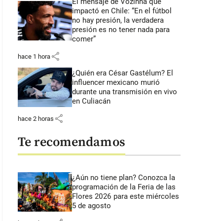
El mensaje de Vozinha que
impactó en Chile: “En el fútbol
no hay presión, la verdadera
presión es no tener nada para
comer”
share
hace 1 hora
¿Quién era César Gastélum? El
influencer mexicano murió
durante una transmisión en vivo
en Culiacán
share
hace 2 horas
Te recomendamos
¿Aún no tiene plan? Conozca la
programación de la Feria de las
Flores 2026 para este miércoles
5 de agosto