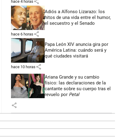
share
hace 4 horas
Adiós a Alfonso Lizarazo: los
hitos de una vida entre el humor,
el secuestro y el Senado
share
hace 6 horas
Papa León XIV anuncia gira por
América Latina: cuándo será y
qué ciudades visitará
share
hace 10 horas
Ariana Grande y su cambio
físico: las declaraciones de la
cantante sobre su cuerpo tras el
revuelo por
Petal
share