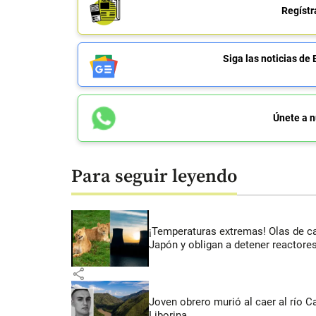
Regístr
Siga las noticias 
Únete a n
Para seguir leyendo
¡Temperaturas extremas! Olas de c
Japón y obligan a detener reactore
share
Joven obrero murió al caer al río C
Liborina