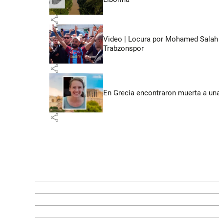
share
Video | Locura por Mohamed Salah e
Trabzonspor
share
En Grecia encontraron muerta a un
share