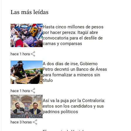
Las más leídas
Hasta cinco millones de pesos
por hacer pereza: Itagüí abre
convocatoria para el desfile de
camas y comparsas
share
hace 1 hora
A dos días de irse, Gobierno
Petro decretó un Banco de Áreas
para formalizar a mineros sin
título
share
hace 1 hora
Así va la puja por la Contraloría:
estos son los candidatos y sus
padrinos políticos
share
hace 3 horas