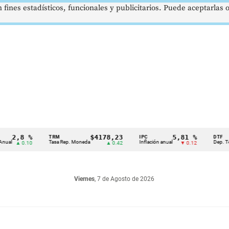
 fines estadísticos, funcionales y publicitarios. Puede aceptarlas
,8 %
$4178,23
5,81 %
TRM
IPC
DTF
Tasa Rep. Moneda
Inflación anual
Dep. Término F
▲ 0.10
▲ 0.42
▼ 0.12
Viernes
, 7 de Agosto de 2026