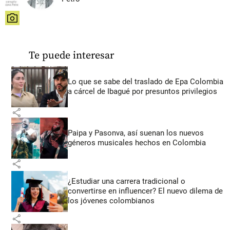
share
Te puede interesar
Lo que se sabe del traslado de Epa Colombia
a cárcel de Ibagué por presuntos privilegios
share
Paipa y Pasonva, así suenan los nuevos
géneros musicales hechos en Colombia
share
¿Estudiar una carrera tradicional o
convertirse en influencer? El nuevo dilema de
los jóvenes colombianos
share