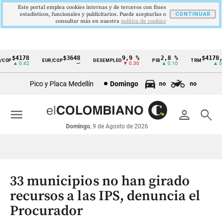
Este portal emplea cookies internas y de terceros con fines
estadísticos, funcionales y publicitarios. Puede aceptarlas o
CONTINUAR
consultar más en nuestra
politica de cookies
$4178
$3648
9,9 %
2,8 %
$4178,2
OP
EUR/COP
DESEMPLEO
PIB
TRM
Cintillo
▲ 0.42
—
▼ 0.30
▲ 0.10
▲ 0.4
de
Pico y Placa Medellín
Domingo
no
no
indicadores
económicos
menu
person
search
Colombia
Domingo
, 9 de Agosto de 2026
33 municipios no han girado
recursos a las IPS, denuncia el
Procurador