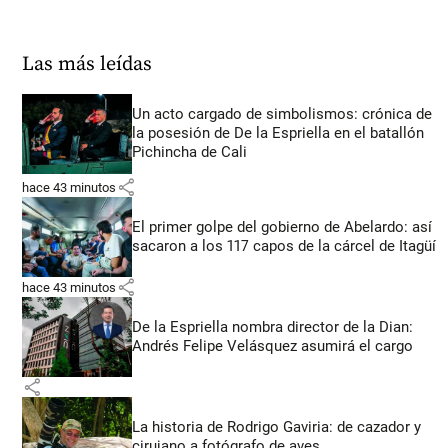
Las más leídas
Un acto cargado de simbolismos: crónica de
la posesión de De la Espriella en el batallón
Pichincha de Cali
share
hace 43 minutos
El primer golpe del gobierno de Abelardo: así
sacaron a los 117 capos de la cárcel de Itagüí
share
hace 43 minutos
De la Espriella nombra director de la Dian:
Andrés Felipe Velásquez asumirá el cargo
share
La historia de Rodrigo Gaviria: de cazador y
cirujano a fotógrafo de aves