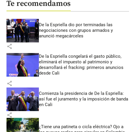
Te recomendamos
De la Espriella dio por terminadas las
negociaciones con grupos armados y
anunció megacárceles
share
De la Espriella congelará el gasto público,
eliminará el impuesto al patrimonio y
desarrollará el fracking: primeros anuncios
desde Cali
share
Comienza la presidencia de De la Espriella:
así fue el juramento y la imposición de banda
en Cali
share
¿Tiene una patineta o cicla eléctrica? Ojo a