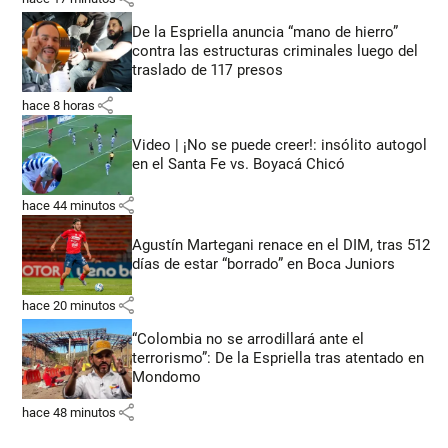
De la Espriella anuncia “mano de hierro”
contra las estructuras criminales luego del
traslado de 117 presos
share
hace 8 horas
Video | ¡No se puede creer!: insólito autogol
en el Santa Fe vs. Boyacá Chicó
share
hace 44 minutos
Agustín Martegani renace en el DIM, tras 512
días de estar “borrado” en Boca Juniors
share
hace 20 minutos
“Colombia no se arrodillará ante el
terrorismo”: De la Espriella tras atentado en
Mondomo
share
hace 48 minutos