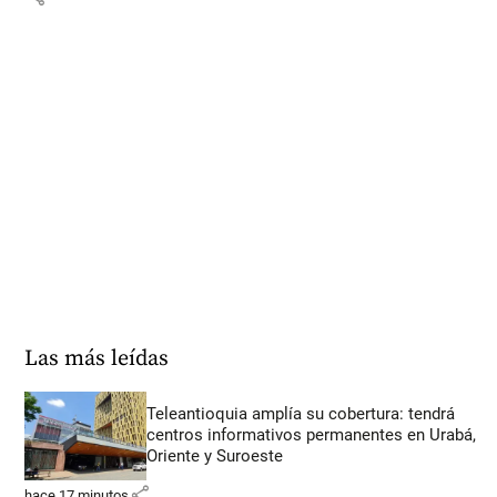
Las más leídas
Teleantioquia amplía su cobertura: tendrá
centros informativos permanentes en Urabá,
Oriente y Suroeste
share
hace 17 minutos