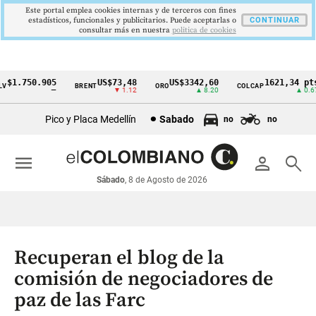
Este portal emplea cookies internas y de terceros con fines
estadísticos, funcionales y publicitarios. Puede aceptarlas o
CONTINUAR
consultar más en nuestra
politica de cookies
$1.750.905
US$73,48
US$3342,60
1621,34 pts
BRENT
ORO
COLCAP
Cintillo
—
▼ 1.12
▲ 8.20
▲ 0.67
de
Pico y Placa Medellín
Sabado
no
no
indicadores
económicos
menu
person
search
Colombia
Sábado
, 8 de Agosto de 2026
Recuperan el blog de la
comisión de negociadores de
paz de las Farc