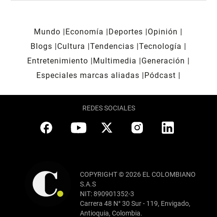
Mundo
Economía
Deportes
Opinión
Blogs
Cultura
Tendencias
Tecnología
Entretenimiento
Multimedia
Generación
Especiales marcas aliadas
Pódcast
REDES SOCIALES
COPYRIGHT © 2026 EL COLOMBIANO
S.A.S
NIT: 890901352-3
Carrera 48 N° 30 Sur - 119, Envigado,
Antioquia, Colombia.