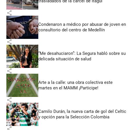
trasladados de la cárcel de Itagüí
share
Condenaron a médico por abusar de joven en
consultorio del centro de Medellín
share
“Me desahuciaron”: La Segura habló sobre su
delicada situación de salud
share
Arte a la calle: una obra colectiva este
martes en el MAMM ¡Participe!
share
Camilo Durán, la nueva carta de gol del Celtic
y opción para la Selección Colombia
share