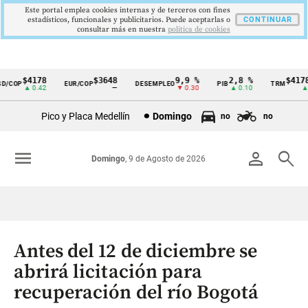
Este portal emplea cookies internas y de terceros con fines
estadísticos, funcionales y publicitarios. Puede aceptarlas o
CONTINUAR
consultar más en nuestra
politica de cookies
$4178
$3648
9,9 %
2,8 %
$4178,
/COP
EUR/COP
DESEMPLEO
PIB
TRM
Cintillo
▲ 0.42
—
▼ 0.30
▲ 0.10
▲ 0.
de
Pico y Placa Medellín
Domingo
no
no
indicadores
económicos
menu
person
search
Domingo
, 9 de Agosto de 2026
Colombia
Antes del 12 de diciembre se
abrirá licitación para
recuperación del río Bogotá