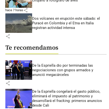
cirujano a fotógrafo de aves
share
hace 7 horas
Dos volcanes en erupción este sábado: el
Puracé en Colombia y el Etna en Italia
registran actividad intensa
share
Te recomendamos
De la Espriella dio por terminadas las
negociaciones con grupos armados y
anunció megacárceles
share
De la Espriella congelará el gasto público,
eliminará el impuesto al patrimonio y
desarrollará el fracking: primeros anuncios
desde Cali