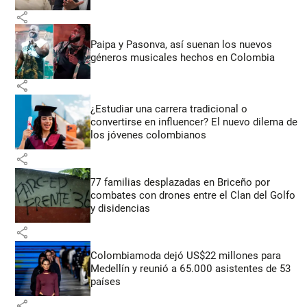
share
Paipa y Pasonva, así suenan los nuevos
géneros musicales hechos en Colombia
share
¿Estudiar una carrera tradicional o
convertirse en influencer? El nuevo dilema de
los jóvenes colombianos
share
77 familias desplazadas en Briceño por
combates con drones entre el Clan del Golfo
y disidencias
share
Colombiamoda dejó US$22 millones para
Medellín y reunió a 65.000 asistentes de 53
países
share