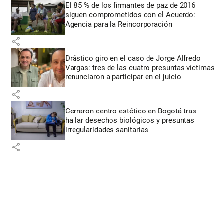
El 85 % de los firmantes de paz de 2016
siguen comprometidos con el Acuerdo:
Agencia para la Reincorporación
share
Drástico giro en el caso de Jorge Alfredo
Vargas: tres de las cuatro presuntas víctimas
renunciaron a participar en el juicio
share
Cerraron centro estético en Bogotá tras
hallar desechos biológicos y presuntas
irregularidades sanitarias
share