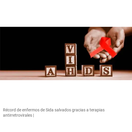
Récord de enfermos de Sida salvados gracias a terapias
antirretrovirales |