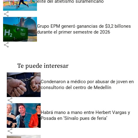
élite del atletismo suramericano
share
Grupo EPM generó ganancias de $3,2 billones
durante el primer semestre de 2026
share
Te puede interesar
Condenaron a médico por abusar de joven en
consultorio del centro de Medellín
share
Habrá mano a mano entre Herbert Vargas y
Posada en ‘Sírvalo pues de feria’
share