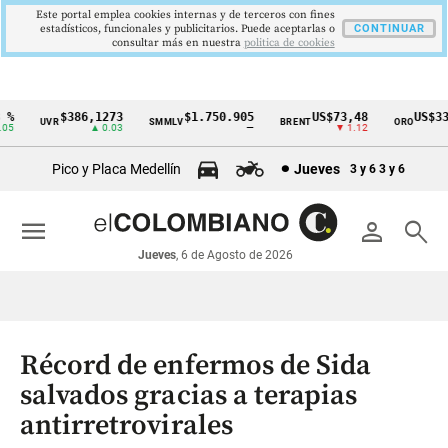
Este portal emplea cookies internas y de terceros con fines
estadísticos, funcionales y publicitarios. Puede aceptarlas o
CONTINUAR
consultar más en nuestra
politica de cookies
$386,1273
$1.750.905
US$73,48
US$334
UVR
SMMLV
BRENT
ORO
Cintillo
▲ 0.03
—
▼ 1.12
▲ 
de
Pico y Placa Medellín
Jueves
3 y 6
3 y 6
indicadores
económicos
menu
person
search
Colombia
Jueves
, 6 de Agosto de 2026
Récord de enfermos de Sida
salvados gracias a terapias
antirretrovirales