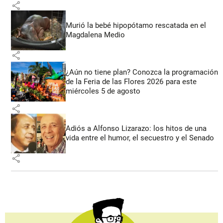
share
Murió la bebé hipopótamo rescatada en el
Magdalena Medio
share
¿Aún no tiene plan? Conozca la programación
de la Feria de las Flores 2026 para este
miércoles 5 de agosto
share
Adiós a Alfonso Lizarazo: los hitos de una
vida entre el humor, el secuestro y el Senado
share