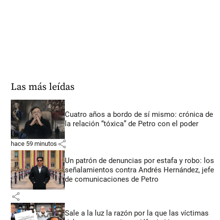
Las más leídas
Cuatro años a bordo de sí mismo: crónica de
la relación “tóxica” de Petro con el poder
share
hace 59 minutos
Un patrón de denuncias por estafa y robo: los
señalamientos contra Andrés Hernández, jefe
de comunicaciones de Petro
share
Sale a la luz la razón por la que las víctimas