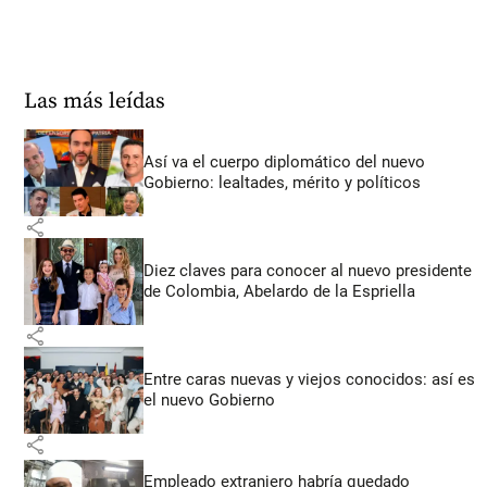
Las más leídas
Así va el cuerpo diplomático del nuevo
Gobierno: lealtades, mérito y políticos
share
Diez claves para conocer al nuevo presidente
de Colombia, Abelardo de la Espriella
share
Entre caras nuevas y viejos conocidos: así es
el nuevo Gobierno
share
Empleado extranjero habría quedado