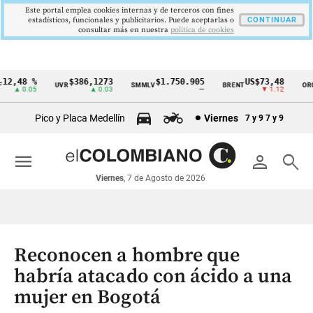
Este portal emplea cookies internas y de terceros con fines
estadísticos, funcionales y publicitarios. Puede aceptarlas o
CONTINUAR
consultar más en nuestra
politica de cookies
2,48 %
$386,1273
$1.750.905
US$73,48
U
UVR
SMMLV
BRENT
ORO
Cintillo
▲ 0.05
▲ 0.03
—
▼ 1.12
de
Pico y Placa Medellín
Viernes
7 y 9
7 y 9
indicadores
económicos
menu
person
search
Colombia
Viernes
, 7 de Agosto de 2026
Reconocen a hombre que
habría atacado con ácido a una
mujer en Bogotá