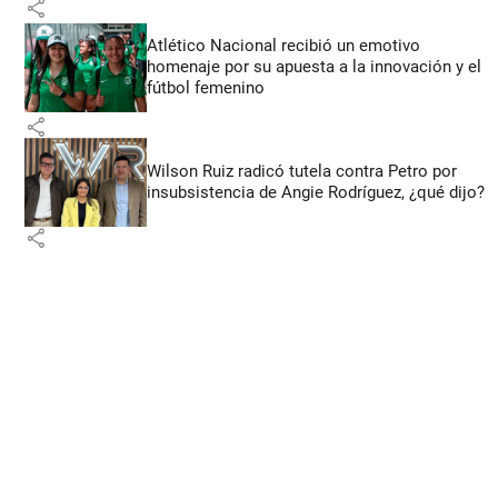
share
Atlético Nacional recibió un emotivo
homenaje por su apuesta a la innovación y el
fútbol femenino
share
Wilson Ruiz radicó tutela contra Petro por
insubsistencia de Angie Rodríguez, ¿qué dijo?
share