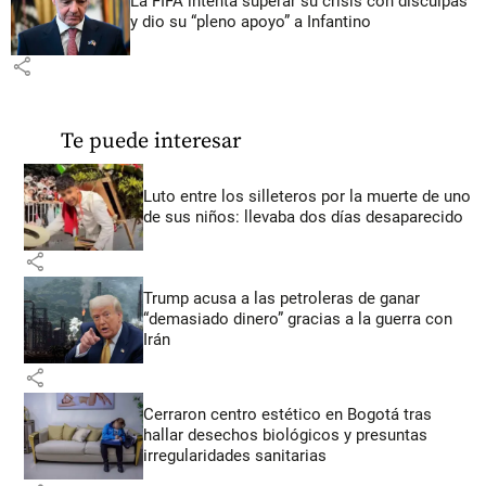
La FIFA intenta superar su crisis con disculpas
y dio su “pleno apoyo” a Infantino
share
Te puede interesar
Luto entre los silleteros por la muerte de uno
de sus niños: llevaba dos días desaparecido
share
Trump acusa a las petroleras de ganar
“demasiado dinero” gracias a la guerra con
Irán
share
Cerraron centro estético en Bogotá tras
hallar desechos biológicos y presuntas
irregularidades sanitarias