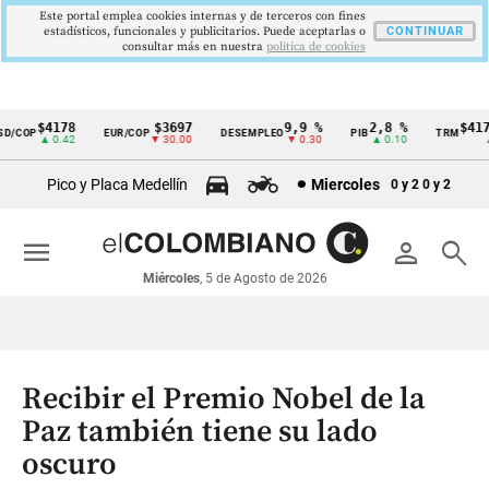
Este portal emplea cookies internas y de terceros con fines
estadísticos, funcionales y publicitarios. Puede aceptarlas o
CONTINUAR
consultar más en nuestra
politica de cookies
$4178
$3697
9,9 %
2,8 %
$4178,
COP
EUR/COP
DESEMPLEO
PIB
TRM
Cintillo
▲ 0.42
▼ 30.00
▼ 0.30
▲ 0.10
▲ 0
de
Pico y Placa Medellín
Miercoles
0 y 2
0 y 2
indicadores
económicos
menu
person
search
Colombia
Miércoles
, 5 de Agosto de 2026
Recibir el Premio Nobel de la
Paz también tiene su lado
oscuro