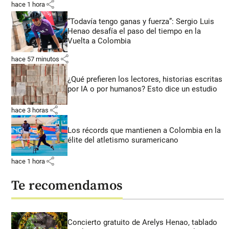
share
hace 1 hora
“Todavía tengo ganas y fuerza”: Sergio Luis
Henao desafía el paso del tiempo en la
Vuelta a Colombia
share
hace 57 minutos
¿Qué prefieren los lectores, historias escritas
por IA o por humanos? Esto dice un estudio
share
hace 3 horas
Los récords que mantienen a Colombia en la
élite del atletismo suramericano
share
hace 1 hora
Te recomendamos
Concierto gratuito de Arelys Henao, tablado