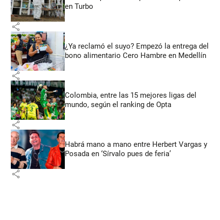
en Turbo
share
¿Ya reclamó el suyo? Empezó la entrega del
bono alimentario Cero Hambre en Medellín
share
Colombia, entre las 15 mejores ligas del
mundo, según el ranking de Opta
share
Habrá mano a mano entre Herbert Vargas y
Posada en ‘Sírvalo pues de feria’
share