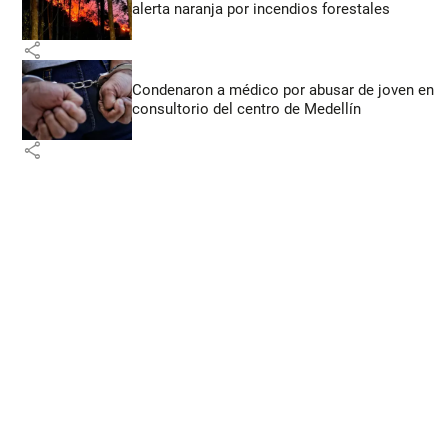
alerta naranja por incendios forestales
share
Condenaron a médico por abusar de joven en
consultorio del centro de Medellín
share