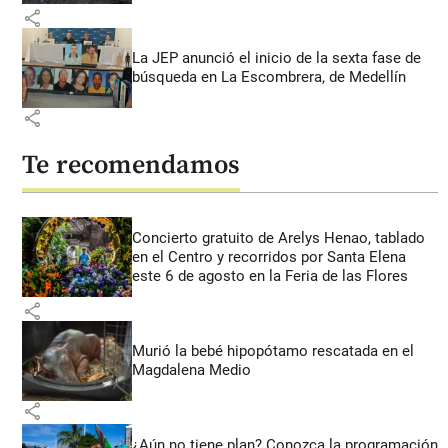
share
La JEP anunció el inicio de la sexta fase de
búsqueda en La Escombrera, de Medellín
share
Te recomendamos
Concierto gratuito de Arelys Henao, tablado
en el Centro y recorridos por Santa Elena
este 6 de agosto en la Feria de las Flores
share
Murió la bebé hipopótamo rescatada en el
Magdalena Medio
share
¿Aún no tiene plan? Conozca la programación