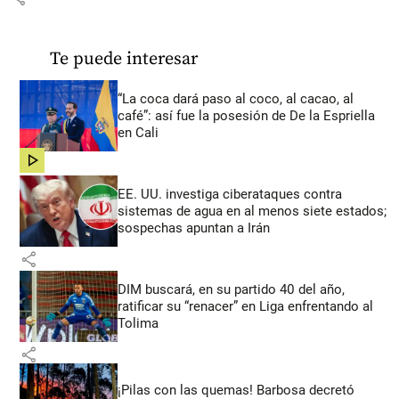
Te puede interesar
“La coca dará paso al coco, al cacao, al
café”: así fue la posesión de De la Espriella
en Cali
share
EE. UU. investiga ciberataques contra
sistemas de agua en al menos siete estados;
sospechas apuntan a Irán
share
DIM buscará, en su partido 40 del año,
ratificar su “renacer” en Liga enfrentando al
Tolima
share
¡Pilas con las quemas! Barbosa decretó