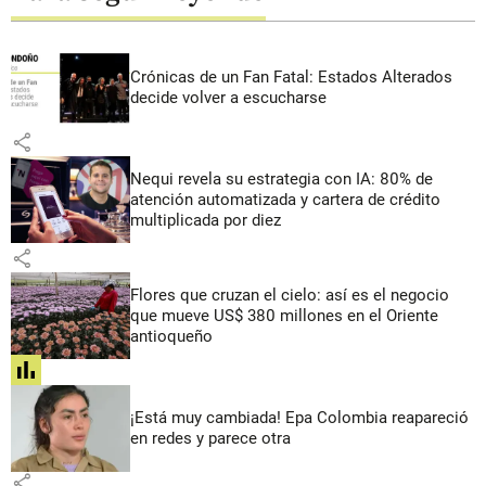
Crónicas de un Fan Fatal: Estados Alterados
decide volver a escucharse
share
Nequi revela su estrategia con IA: 80% de
atención automatizada y cartera de crédito
multiplicada por diez
share
Flores que cruzan el cielo: así es el negocio
que mueve US$ 380 millones en el Oriente
antioqueño
share
¡Está muy cambiada! Epa Colombia reapareció
en redes y parece otra
share