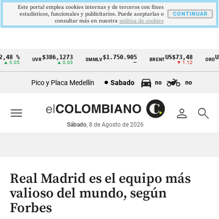
Este portal emplea cookies internas y de terceros con fines
estadísticos, funcionales y publicitarios. Puede aceptarlas o
CONTINUAR
consultar más en nuestra
politica de cookies
48 %
$386,1273
$1.750.905
US$73,48
US$
UVR
SMMLV
BRENT
ORO
Cintillo
 0.05
▲ 0.03
—
▼ 1.12
de
Pico y Placa Medellín
Sabado
no
no
indicadores
económicos
menu
person
search
Colombia
Sábado
, 8 de Agosto de 2026
Real Madrid es el equipo más
valioso del mundo, según
Forbes